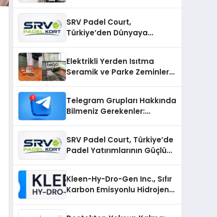
SRV Padel Court,
Türkiye’den Dünyaya
Uzanan Padel Kort
Üretiminde Güvenin Adresi
Elektrikli Yerden Isıtma
Seramik ve Parke Zeminler
İçin En Verimli Çözümler
Telegram Grupları Hakkında
Bilmeniz Gerekenler:
Telegram Topluluklarını
Daha Hızlı Karşılaştırın
SRV Padel Court, Türkiye’de
Padel Yatırımlarının Güçlü
Markası Olmayı Sürdürüyor
Kleen-Hy-Dro-Gen Inc., Sıfır
Karbon Emisyonlu Hidrojen
Isıtma Teknolojisinde ISO ve
TSSA Düzenleyici Onaylarını