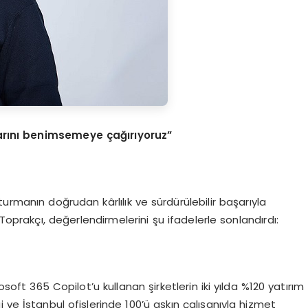
larını benimsemeye çağırıyoruz”
urmanın doğrudan kârlılık ve sürdürülebilir başarıyla
oprakçı, değerlendirmelerini şu ifadelerle sonlandırdı:
ft 365 Copilot’u kullanan şirketlerin iki yılda %120 yatırım
 ve İstanbul ofislerinde 100’ü aşkın çalışanıyla hizmet