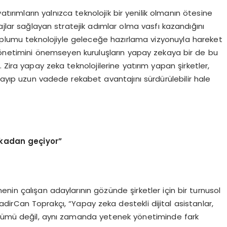
atırımların yalnızca teknolojik bir yenilik olmanın ötesine
ajlar sağlayan stratejik adımlar olma vasfı kazandığını
 toplumu teknolojiyle geleceğe hazırlama vizyonuyla hareket
yönetimini önemseyen kuruluşların yapay zekaya bir de bu
Zira yapay zeka teknolojilerine yatırım yapan şirketler,
ayıp uzun vadede rekabet avantajını sürdürülebilir hale
ekadan geçiyor”
nin çalışan adaylarının gözünde şirketler için bir turnusol
rCan Toprakçı, “Yapay zeka destekli dijital asistanlar,
özümü değil, aynı zamanda yetenek yönetiminde fark