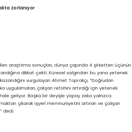
akta zorlanıyor
rilen araştırma sonuçları, dünya çapında 4 şirketten üçünün
rlandığına dikkat çekti. Küresel salgından bu yana yetenek
em kazandığını vurgulayan Ahmet Toprakçı, “Doğrudan
ka uygulamaları, çalışan refahını artırdığı için yetenek
le geliyor. Başka bir deyişle yapay zeka yalnızca
olmaktan çıkarak işyeri memnuniyetini artıran ve çalışan
” dedi.