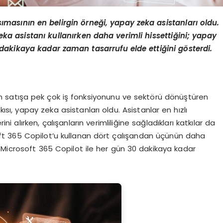
ı
mas
ını
n en
belirgin
ö
rneği, yapay zeka asistanları oldu.
ka asistanı kullanırken daha verimli hissettiğini; yapay
 dakikaya kadar zaman tasarrufu elde ettiğini g
ö
sterdi.
n satışa pek çok iş fonksiyonunu ve sektörü dönüştüren
ı, yapay zeka asistanları oldu. Asistanlar en hızlı
alırken, çalışanların verimliliğine sağladıkları katkılar da
soft 365 Copilot’u kullanan dört çalışandan üçünün daha
 Microsoft 365 Copilot ile her gün 30 dakikaya kadar