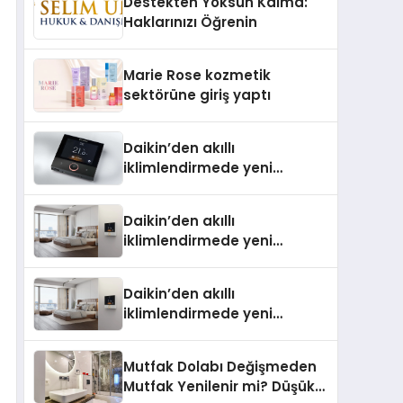
Destekten Yoksun Kalma:
Aldı
Haklarınızı Öğrenin
Marie Rose kozmetik
sektörüne giriş yaptı
Daikin’den akıllı
iklimlendirmede yeni
dönem: Madoka Plus
Türkiye’de
Daikin’den akıllı
iklimlendirmede yeni
dönem: Madoka Plus
Türkiye’de Daikin’in kullanıcı
Daikin’den akıllı
dostu tasarımıyla öne çıkan
iklimlendirmede yeni
Madoka ailesinin yeni nesil
dönem: Madoka Plus
teknolojilerle donatılmış son
Türkiye’de Daikin’in kullanıcı
modeli VRV kontrol ünitesi
Mutfak Dolabı Değişmeden
dostu tasarımıyla öne çıkan
Madoka Plus Türkiye’de
Mutfak Yenilenir mi? Düşük
Madoka ailesinin yeni nesil
satışa sunuldu. Tam