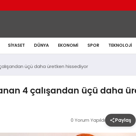
SIYASET
DÜNYA
EKONOMI
SPOR
TEKNOLOJI
 çalışandan üçü daha üretken hissediyor
lanan 4 çalışandan üçü daha ür
0 Yorum Yapıldı
Paylaş