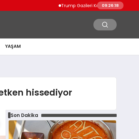
Trump Gazileri Kamyon Şoförü Yapacak Düz
09:26:20
YAŞAM
etken hissediyor
Son Dakika