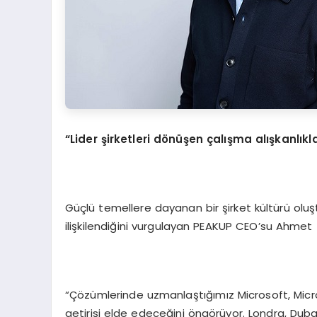
“Lider
şirketleri d
ö
nüşen çalış
ma al
ışkanlık
Güçlü temellere dayanan bir şirket kültürü oluşt
ilişkilendiğini vurgulayan PEAKUP CEO’su Ahmet T
“Çözümlerinde uzmanlaştığımız Microsoft, Microso
getirisi elde edeceğini öngörüyor. Londra, Dubai