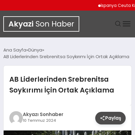
İspanya Ceuta Kıyıları
Akyazi
Son Haber
GÜNDEM
Ana Sayfa
Dünya
AB Liderlerinden Srebrenitsa Soykırımı İçin Ortak Açıklama
SIYASET
DÜNYA
AB Liderlerinden Srebrenitsa
Soykırımı İçin Ortak Açıklama
EKONOMI
SPOR
Akyazı Sonhaber
Paylaş
10 Temmuz 2024
TEKNOLOJI