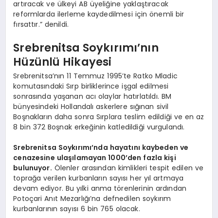
artıracak ve ülkeyi AB üyeliğine yaklaştıracak
reformlarda ilerleme kaydedilmesi için önemli bir
fırsattır.” denildi.
Srebrenitsa Soykırımı’nın
Hüzünlü Hikayesi
Srebrenitsa’nın 11 Temmuz 1995’te Ratko Mladic
komutasındaki Sırp birliklerince işgal edilmesi
sonrasında yaşanan acı olaylar hatırlatıldı. BM
bünyesindeki Hollandalı askerlere sığınan sivil
Boşnakların daha sonra Sırplara teslim edildiği ve en az
8 bin 372 Boşnak erkeğinin katledildiği vurgulandı.
Srebrenitsa Soykırımı’nda hayatını kaybeden ve
cenazesine ulaşılamayan 1000’den fazla kişi
bulunuyor.
Ölenler arasından kimlikleri tespit edilen ve
toprağa verilen kurbanların sayısı her yıl artmaya
devam ediyor. Bu yılki anma törenlerinin ardından
Potoçari Anıt Mezarlığı’na defnedilen soykırım
kurbanlarının sayısı 6 bin 765 olacak.