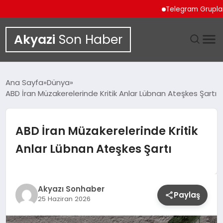
Telegram Grupları Hakkın
Akyazi
Son Haber
GÜNDEM
Ana Sayfa
Dünya
ABD İran Müzakerelerinde Kritik Anlar Lübnan Ateşkes Şartı
SIYASET
DÜNYA
ABD İran Müzakerelerinde Kritik
Anlar Lübnan Ateşkes Şartı
EKONOMI
SPOR
Akyazı Sonhaber
Paylaş
25 Haziran 2026
TEKNOLOJI