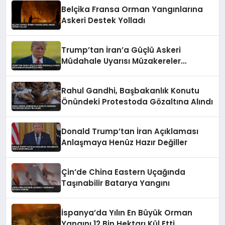
Belçika Fransa Orman Yangınlarına
Askeri Destek Yolladı
Trump’tan İran’a Güçlü Askeri
Müdahale Uyarısı Müzakereler
Başarısız Olursa
Rahul Gandhi, Başbakanlık Konutu
Önündeki Protestoda Gözaltına Alındı
Donald Trump’tan İran Açıklaması
Anlaşmaya Henüz Hazır Değiller
Çin’de China Eastern Uçağında
Taşınabilir Batarya Yangını
İspanya’da Yılın En Büyük Orman
Yangını 12 Bin Hektarı Kül Etti