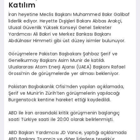
Katılım
İran heyetine Meclis Başkanı Muhammed Bakır Galibaf
liderlik ediyor. Heyette Dışişleri Bakanı Abbas Arakçi,
Ulusal Güvenlik Yüksek Konseyi Genel Sekreter
Yardımcısı Ali Bakıri ve Merkez Bankası Başkanı
Abdülnasır Himmeti gibi üst düzey isimler bulunuyor.
Görüşmelere Pakistan Başbakanı Şahbaz Şerif ve
Genelkurmay Başkanı Asim Munir de katıldı.
Uluslararası Atom Enerji Ajansı (UAEA) Başkanı Rafael
Grossi’nin de görüşmelerde yer alması bekleniyor.
Pakistan Başbakanlık Ofisi’nden yapılan açıklamada,
Şerif ve Munir’in Zürih’ten görüşmelerin yapılacağı
Burgenstock kentine hareket ettiği kaydedildi.
ABD ile İran arasındaki kritik görüşmenin başlangıç
saati Türkiye saati ile 20:00 olarak belirlenmişti.
ABD Başkan Yardımcısı JD Vance, yaptığı açıklamada
ABD Başkanı Trump’a ve diğer liderlere teşekkür