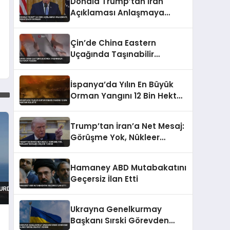
Donald Trump’tan İran
Açıklaması Anlaşmaya
Henüz Hazır Değiller
Çin’de China Eastern
Uçağında Taşınabilir
Batarya Yangını
İspanya’da Yılın En Büyük
Orman Yangını 12 Bin Hektarı
Kül Etti
Trump’tan İran’a Net Mesaj:
Görüşme Yok, Nükleer
Tesislere Saldırı Tehdidi
Hamaney ABD Mutabakatını
Geçersiz İlan Etti
Ukrayna Genelkurmay
l
Başkanı Sırski Görevden