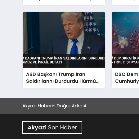
ve Ekonomi Konuşuldu
Bölge Sak
ABD Başkanı Trump İran
DSÖ Demo
Saldırılarını Durdurdu Hürmüz
Cumhuriye
ve İsrail Detayı
Kontrol Dı
Akyazı Haberin Doğru Adresi
Akyazi
Son Haber