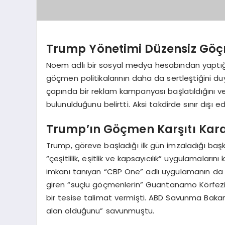
Trump Yönetimi Düzensiz Göçm
Noem adlı bir sosyal medya hesabından yaptığ
göçmen politikalarının daha da sertleştiğini du
çapında bir reklam kampanyası başlatıldığını v
bulunulduğunu belirtti. Aksi takdirde sınır dışı 
Trump’ın Göçmen Karşıtı Kara
Trump, göreve başladığı ilk gün imzaladığı baş
“çeşitlilik, eşitlik ve kapsayıcılık” uygulamaların
imkanı tanıyan “CBP One” adlı uygulamanın da k
giren “suçlu göçmenlerin” Guantanamo Körfezi’n
bir tesise talimat vermişti. ABD Savunma Baka
alan olduğunu” savunmuştu.