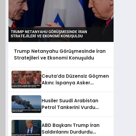
Trump Netanyahu Görüşmesinde İran
Stratejileri ve Ekonomi Konuşuldu
Ceuta’da Düzensiz Göçmen
Akını: İspanya Asker
Gönderdi, Bölge Sakinleri
Korku Yaşıyor
Husiler Suudi Arabistan
Petrol Tankerini Vurdu
Tansiyon Yükseldi
ABD Başkanı Trump İran
Saldırılarını Durdurdu