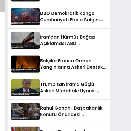
Hürmüz ve İsrail Detayı
DSÖ Demokratik Kongo
Cumhuriyeti Ebola Salgını
Kontrol Dışı Uyarısı
İran’dan Hürmüz Boğazı
Açıklaması ABD
Müzakerelerine İlişkin
Belçika Fransa Orman
Yangınlarına Askeri Destek
Yolladı
Trump’tan İran’a Güçlü
Askeri Müdahale Uyarısı
Müzakereler Başarısız
Olursa
Rahul Gandhi, Başbakanlık
Konutu Önündeki
Protestoda Gözaltına Alındı