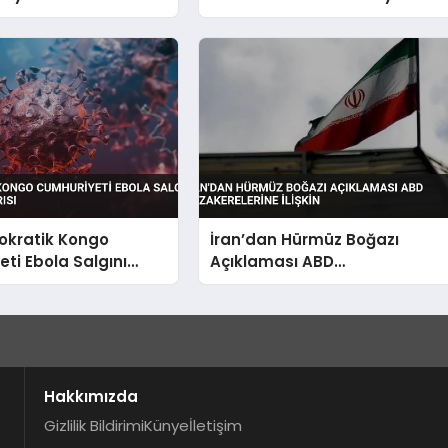
inleri Korku Yaşıyor
Yükseldi
kratik Kongo
İran’dan Hürmüz Boğazı
ti Ebola Salgını
Açıklaması ABD
şı Uyarısı
Müzakerelerine İlişkin
Hakkımızda
Gizlilik Bildirimi
Künye
İletişim