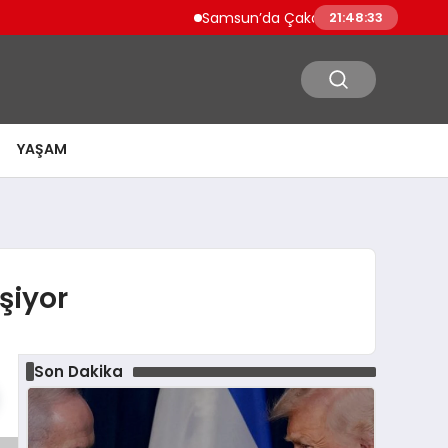
Samsun’da Çakallı Menemeni Nerede Yen
21:48:34
YAŞAM
şiyor
Son Dakika