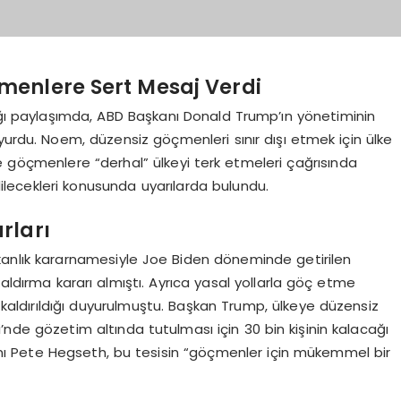
enlere Sert Mesaj Verdi
ı paylaşımda, ABD Başkanı Donald Trump’ın yönetiminin
yurdu. Noem, düzensiz göçmenleri sınır dışı etmek için ülke
e göçmenlere “derhal” ülkeyi terk etmeleri çağrısında
edilecekleri konusunda uyarılarda bulundu.
rları
kanlık kararnamesiyle Joe Biden döneminde getirilen
ı kaldırma kararı almıştı. Ayrıca yasal yollarla göç etme
aldırıldığı duyurulmuştu. Başkan Trump, ülkeye düzensiz
de gözetim altında tutulması için 30 bin kişinin kalacağı
nı Pete Hegseth, bu tesisin “göçmenler için mükemmel bir