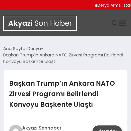
Derya Arms, İstanbul P
Akyazi
Son Haber
GÜNDEM
Ana Sayfa
Dünya
Başkan Trump’ın Ankara NATO Zirvesi Programı Belirlendi
SIYASET
Konvoyu Başkente Ulaştı
DÜNYA
Başkan Trump’ın Ankara NATO
EKONOMI
Zirvesi Programı Belirlendi
Konvoyu Başkente Ulaştı
SPOR
TEKNOLOJI
Akyazı Sonhaber