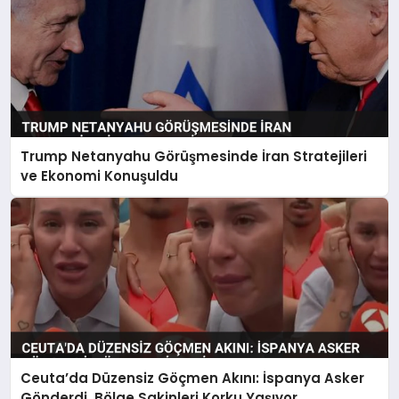
Trump Netanyahu Görüşmesinde İran Stratejileri
ve Ekonomi Konuşuldu
Ceuta’da Düzensiz Göçmen Akını: İspanya Asker
Gönderdi, Bölge Sakinleri Korku Yaşıyor