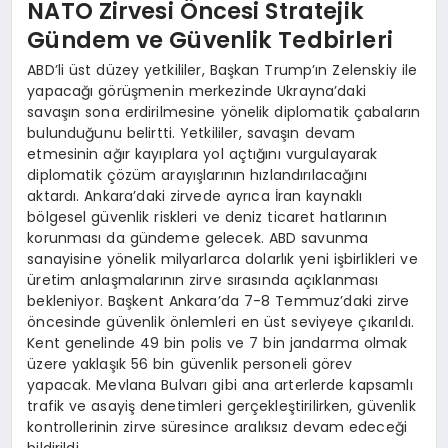
NATO Zirvesi Öncesi Stratejik
Gündem ve Güvenlik Tedbirleri
ABD’li üst düzey yetkililer, Başkan Trump’ın Zelenskiy ile
yapacağı görüşmenin merkezinde Ukrayna’daki
savaşın sona erdirilmesine yönelik diplomatik çabaların
bulunduğunu belirtti. Yetkililer, savaşın devam
etmesinin ağır kayıplara yol açtığını vurgulayarak
diplomatik çözüm arayışlarının hızlandırılacağını
aktardı. Ankara’daki zirvede ayrıca İran kaynaklı
bölgesel güvenlik riskleri ve deniz ticaret hatlarının
korunması da gündeme gelecek. ABD savunma
sanayisine yönelik milyarlarca dolarlık yeni işbirlikleri ve
üretim anlaşmalarının zirve sırasında açıklanması
bekleniyor. Başkent Ankara’da 7-8 Temmuz’daki zirve
öncesinde güvenlik önlemleri en üst seviyeye çıkarıldı.
Kent genelinde 49 bin polis ve 7 bin jandarma olmak
üzere yaklaşık 56 bin güvenlik personeli görev
yapacak. Mevlana Bulvarı gibi ana arterlerde kapsamlı
trafik ve asayiş denetimleri gerçekleştirilirken, güvenlik
kontrollerinin zirve süresince aralıksız devam edeceği
bildirildi.