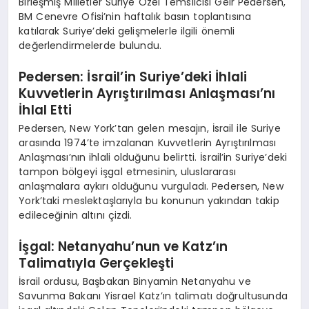
Birleşmiş Milletler Suriye Özel Temsilcisi Geir Pedersen,
BM Cenevre Ofisi’nin haftalık basın toplantısına
katılarak Suriye’deki gelişmelerle ilgili önemli
değerlendirmelerde bulundu.
Pedersen: İsrail’in Suriye’deki İhlali
Kuvvetlerin Ayrıştırılması Anlaşması’nı
İhlal Etti
Pedersen, New York’tan gelen mesajın, İsrail ile Suriye
arasında 1974’te imzalanan Kuvvetlerin Ayrıştırılması
Anlaşması’nın ihlali olduğunu belirtti. İsrail’in Suriye’deki
tampon bölgeyi işgal etmesinin, uluslararası
anlaşmalara aykırı olduğunu vurguladı. Pedersen, New
York’taki meslektaşlarıyla bu konunun yakından takip
edileceğinin altını çizdi.
İşgal: Netanyahu’nun ve Katz’ın
Talimatıyla Gerçekleşti
İsrail ordusu, Başbakan Binyamin Netanyahu ve
Savunma Bakanı Yisrael Katz’ın talimatı doğrultusunda