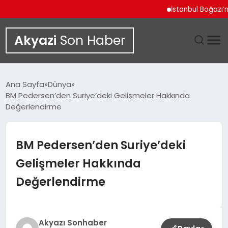
İstanbul Boğazı’ndan İ
Akyazi
Son Haber
GÜNDEM
Ana Sayfa
Dünya
BM Pedersen’den Suriye’deki Gelişmeler Hakkında
SIYASET
Değerlendirme
DÜNYA
BM Pedersen’den Suriye’deki
EKONOMI
Gelişmeler Hakkında
Değerlendirme
SPOR
TEKNOLOJI
Akyazı Sonhaber