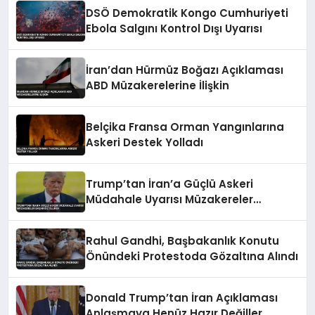
DSÖ Demokratik Kongo Cumhuriyeti
Ebola Salgını Kontrol Dışı Uyarısı
İran’dan Hürmüz Boğazı Açıklaması
ABD Müzakerelerine İlişkin
Belçika Fransa Orman Yangınlarına
Askeri Destek Yolladı
Trump’tan İran’a Güçlü Askeri
Müdahale Uyarısı Müzakereler
Başarısız Olursa
Rahul Gandhi, Başbakanlık Konutu
Önündeki Protestoda Gözaltına Alındı
Donald Trump’tan İran Açıklaması
Anlaşmaya Henüz Hazır Değiller