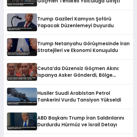
Göçmen Tehlikeli Yolculuğa Girişti
Trump Gazileri Kamyon Şoförü
Yapacak Düzenlemeyi Duyurdu
Trump Netanyahu Görüşmesinde İran
Stratejileri ve Ekonomi Konuşuldu
Ceuta’da Düzensiz Göçmen Akını:
İspanya Asker Gönderdi, Bölge
Sakinleri Korku Yaşıyor
Husiler Suudi Arabistan Petrol
Tankerini Vurdu Tansiyon Yükseldi
ABD Başkanı Trump İran Saldırılarını
Durdurdu Hürmüz ve İsrail Detayı