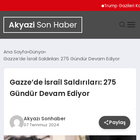
Trump Gazileri Kamyo
Akyazi
Son Haber
GÜNDEM
Ana Sayfa
Dünya
Gazze’de İsrail Saldırıları: 275 Gündür Devam Ediyor
SIYASET
DÜNYA
Gazze’de İsrail Saldırıları: 275
Gündür Devam Ediyor
EKONOMI
SPOR
Akyazı Sonhaber
Paylaş
07 Temmuz 2024
TEKNOLOJI