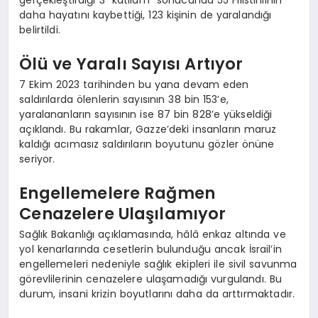
gerçekleştirdiği 3 “katliam” sonucunda 55 Filistinlinin
daha hayatını kaybettiği, 123 kişinin de yaralandığı
belirtildi.
Ölü ve Yaralı Sayısı Artıyor
7 Ekim 2023 tarihinden bu yana devam eden
saldırılarda ölenlerin sayısının 38 bin 153’e,
yaralananların sayısının ise 87 bin 828’e yükseldiği
açıklandı. Bu rakamlar, Gazze’deki insanların maruz
kaldığı acımasız saldırıların boyutunu gözler önüne
seriyor.
Engellemelere Rağmen
Cenazelere Ulaşılamıyor
Sağlık Bakanlığı açıklamasında, hâlâ enkaz altında ve
yol kenarlarında cesetlerin bulunduğu ancak İsrail’in
engellemeleri nedeniyle sağlık ekipleri ile sivil savunma
görevlilerinin cenazelere ulaşamadığı vurgulandı. Bu
durum, insani krizin boyutlarını daha da arttırmaktadır.