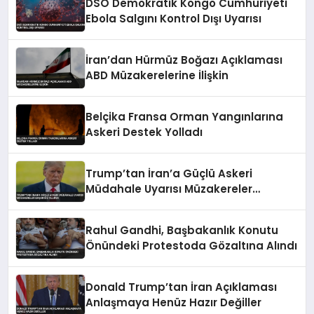
DSÖ Demokratik Kongo Cumhuriyeti
Ebola Salgını Kontrol Dışı Uyarısı
İran’dan Hürmüz Boğazı Açıklaması
ABD Müzakerelerine İlişkin
Belçika Fransa Orman Yangınlarına
Askeri Destek Yolladı
Trump’tan İran’a Güçlü Askeri
Müdahale Uyarısı Müzakereler
Başarısız Olursa
Rahul Gandhi, Başbakanlık Konutu
Önündeki Protestoda Gözaltına Alındı
Donald Trump’tan İran Açıklaması
Anlaşmaya Henüz Hazır Değiller