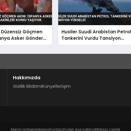
 Düzensiz Göçmen
Husiler Suudi Arabistan Petro
panya Asker Gönderdi,
Tankerini Vurdu Tansiyon
inleri Korku Yaşıyor
Yükseldi
Hakkımızda
Gizlilik Bildirimi
Künye
İletişim
Mersin Haber
redpress
Hurdacı
Evden eve nakliyat
Mersin Lojistik