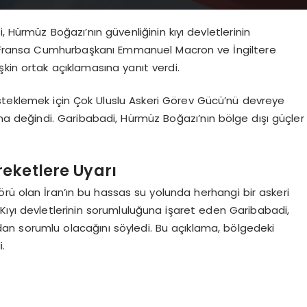
, Hürmüz Boğazı’nın güvenliğinin kıyı devletlerinin
, Fransa Cumhurbaşkanı Emmanuel Macron ve İngiltere
kin ortak açıklamasına yanıt verdi.
i desteklemek için Çok Uluslu Askeri Görev Gücü’nü devreye
na değindi. Garibabadi, Hürmüz Boğazı’nın bölge dışı güçler
eketlere Uyarı
rü olan İran’ın bu hassas su yolunda herhangi bir askeri
Kıyı devletlerinin sorumluluğuna işaret eden Garibabadi,
ndan sorumlu olacağını söyledi. Bu açıklama, bölgedeki
i.