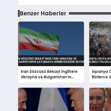
Benzer Haberler
İran Sözcüsü Bekayi İngiltere
İspanya C
Ukrayna ve Bulgaristan’ın
Binlerce 
Çatışmaya Girmeyeceğini
Yolculuğa 
Duyurdu