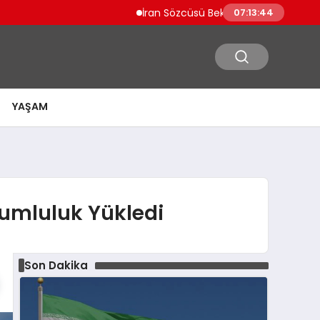
İran Sözcüsü Bekayi İngiltere Ukrayna ve
07:13:45
YAŞAM
rumluluk Yükledi
Son Dakika