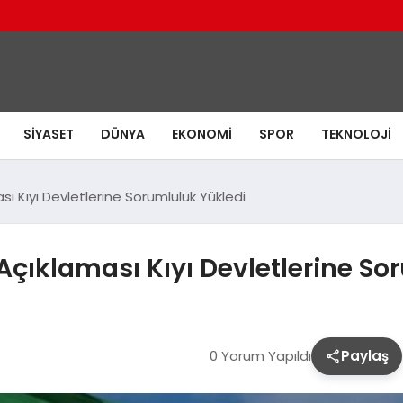
SIYASET
DÜNYA
EKONOMI
SPOR
TEKNOLOJI
ı Kıyı Devletlerine Sorumluluk Yükledi
çıklaması Kıyı Devletlerine So
0 Yorum Yapıldı
Paylaş