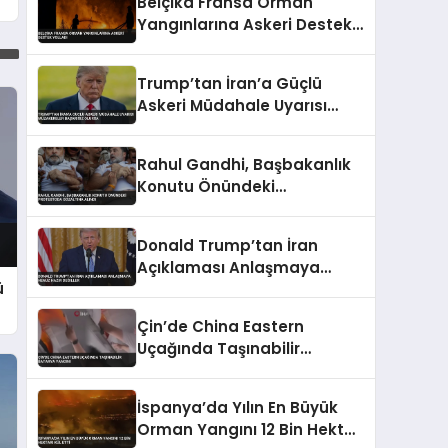
Belçika Fransa Orman
Yangınlarına Askeri Destek
Yolladı
Trump’tan İran’a Güçlü
Askeri Müdahale Uyarısı
Müzakereler Başarısız
Olursa
Rahul Gandhi, Başbakanlık
Konutu Önündeki
Protestoda Gözaltına Alındı
Donald Trump’tan İran
Açıklaması Anlaşmaya
ü
Henüz Hazır Değiller
Çin’de China Eastern
Uçağında Taşınabilir
Batarya Yangını
İspanya’da Yılın En Büyük
Orman Yangını 12 Bin Hektarı