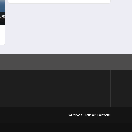
Kül Etti
l
Seobaz Haber Teması