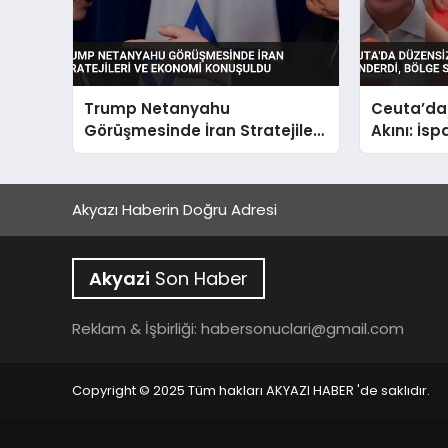
Trump Netanyahu
Ceuta’da
Görüşmesinde İran Stratejileri
Akını: İs
ve Ekonomi Konuşuldu
Bölge Sak
Akyazı Haberin Doğru Adresi
Akyazi
Son Haber
Reklam & İşbirliği:
habersonuclari@gmail.com
Copyright © 2025 Tüm hakları AKYAZI HABER 'de saklıdır.