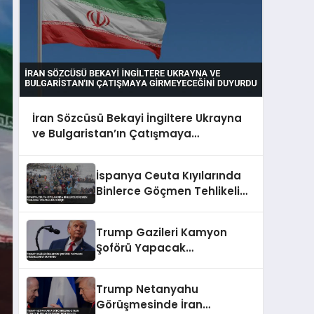
İran Sözcüsü Bekayi İngiltere Ukrayna
ve Bulgaristan’ın Çatışmaya
Girmeyeceğini Duyurdu
İspanya Ceuta Kıyılarında
Binlerce Göçmen Tehlikeli
Yolculuğa Girişti
Trump Gazileri Kamyon
Şoförü Yapacak
Düzenlemeyi Duyurdu
Trump Netanyahu
Görüşmesinde İran