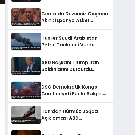
Stratejileri ve Ekonomi
Konuşuldu
Ceuta’da Düzensiz Göçmen
Akını: İspanya Asker
Gönderdi, Bölge Sakinleri
Korku Yaşıyor
Husiler Suudi Arabistan
Petrol Tankerini Vurdu
Tansiyon Yükseldi
ABD Başkanı Trump İran
Saldırılarını Durdurdu
Hürmüz ve İsrail Detayı
DSÖ Demokratik Kongo
Cumhuriyeti Ebola Salgını
Kontrol Dışı Uyarısı
İran’dan Hürmüz Boğazı
Açıklaması ABD
Müzakerelerine İlişkin