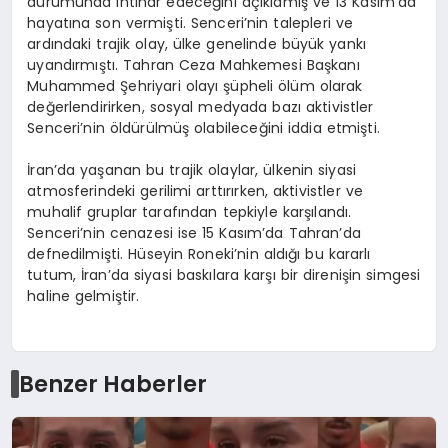
durumunda intihar edeceğini açıklamış ve 13 Kasım’da
hayatına son vermişti. Senceri’nin talepleri ve
ardındaki trajik olay, ülke genelinde büyük yankı
uyandırmıştı. Tahran Ceza Mahkemesi Başkanı
Muhammed Şehriyari olayı şüpheli ölüm olarak
değerlendirirken, sosyal medyada bazı aktivistler
Senceri’nin öldürülmüş olabileceğini iddia etmişti.
İran’da yaşanan bu trajik olaylar, ülkenin siyasi
atmosferindeki gerilimi arttırırken, aktivistler ve
muhalif gruplar tarafından tepkiyle karşılandı.
Senceri’nin cenazesi ise 15 Kasım’da Tahran’da
defnedilmişti. Hüseyin Roneki’nin aldığı bu kararlı
tutum, İran’da siyasi baskılara karşı bir direnişin simgesi
haline gelmiştir.
Benzer Haberler