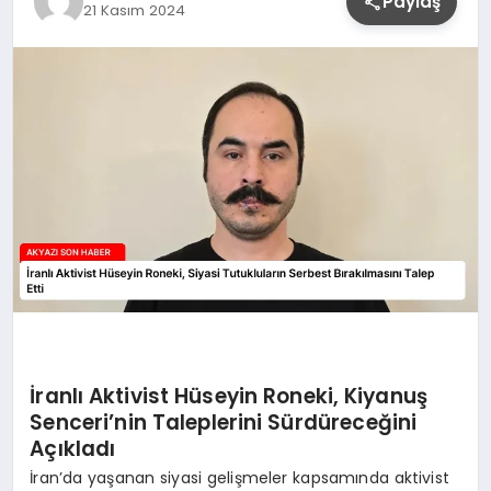
Paylaş
21 Kasım 2024
YAŞAM
İranlı Aktivist Hüseyin Roneki, Kiyanuş
Senceri’nin Taleplerini Sürdüreceğini
Açıkladı
İran’da yaşanan siyasi gelişmeler kapsamında aktivist