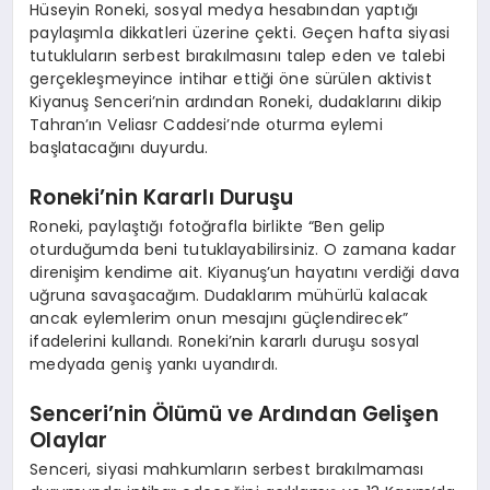
Hüseyin Roneki, sosyal medya hesabından yaptığı
paylaşımla dikkatleri üzerine çekti. Geçen hafta siyasi
tutukluların serbest bırakılmasını talep eden ve talebi
gerçekleşmeyince intihar ettiği öne sürülen aktivist
Kiyanuş Senceri’nin ardından Roneki, dudaklarını dikip
Tahran’ın Veliasr Caddesi’nde oturma eylemi
başlatacağını duyurdu.
Roneki’nin Kararlı Duruşu
Roneki, paylaştığı fotoğrafla birlikte “Ben gelip
oturduğumda beni tutuklayabilirsiniz. O zamana kadar
direnişim kendime ait. Kiyanuş’un hayatını verdiği dava
uğruna savaşacağım. Dudaklarım mühürlü kalacak
ancak eylemlerim onun mesajını güçlendirecek”
ifadelerini kullandı. Roneki’nin kararlı duruşu sosyal
medyada geniş yankı uyandırdı.
Senceri’nin Ölümü ve Ardından Gelişen
Olaylar
Senceri, siyasi mahkumların serbest bırakılmaması