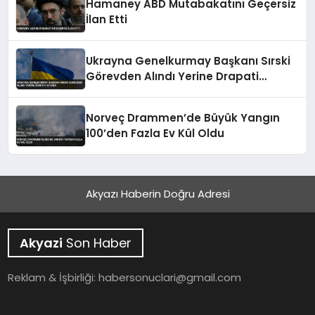
Hamaney ABD Mutabakatını Geçersiz
İlan Etti
Ukrayna Genelkurmay Başkanı Sırski
Görevden Alındı Yerine Drapati
Atandı
Norveç Drammen’de Büyük Yangın
100’den Fazla Ev Kül Oldu
Akyazı Haberin Doğru Adresi
Akyazi
Son Haber
Reklam & İşbirliği:
habersonuclari@gmail.com