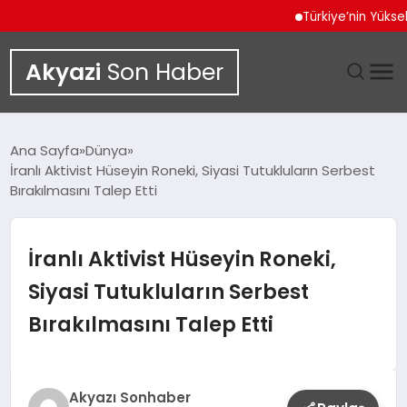
Türkiye’nin Yüksek Tekno
Akyazi
Son Haber
GÜNDEM
Ana Sayfa
Dünya
İranlı Aktivist Hüseyin Roneki, Siyasi Tutukluların Serbest
SIYASET
Bırakılmasını Talep Etti
DÜNYA
İranlı Aktivist Hüseyin Roneki,
EKONOMI
Siyasi Tutukluların Serbest
Bırakılmasını Talep Etti
SPOR
TEKNOLOJI
Akyazı Sonhaber