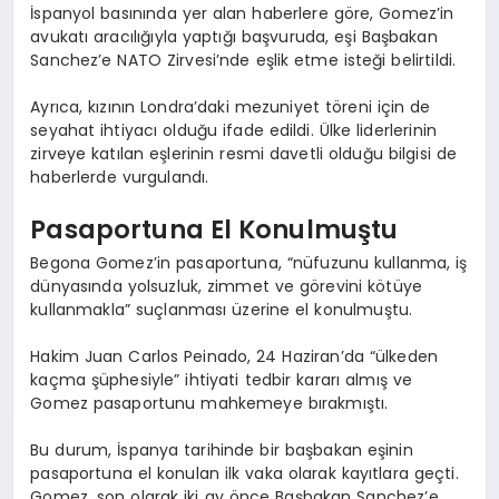
İspanyol basınında yer alan haberlere göre, Gomez’in
avukatı aracılığıyla yaptığı başvuruda, eşi Başbakan
Sanchez’e NATO Zirvesi’nde eşlik etme isteği belirtildi.
Ayrıca, kızının Londra’daki mezuniyet töreni için de
seyahat ihtiyacı olduğu ifade edildi. Ülke liderlerinin
zirveye katılan eşlerinin resmi davetli olduğu bilgisi de
haberlerde vurgulandı.
Pasaportuna El Konulmuştu
Begona Gomez’in pasaportuna, “nüfuzunu kullanma, iş
dünyasında yolsuzluk, zimmet ve görevini kötüye
kullanmakla” suçlanması üzerine el konulmuştu.
Hakim Juan Carlos Peinado, 24 Haziran’da “ülkeden
kaçma şüphesiyle” ihtiyati tedbir kararı almış ve
Gomez pasaportunu mahkemeye bırakmıştı.
Bu durum, İspanya tarihinde bir başbakan eşinin
pasaportuna el konulan ilk vaka olarak kayıtlara geçti.
Gomez, son olarak iki ay önce Başbakan Sanchez’e