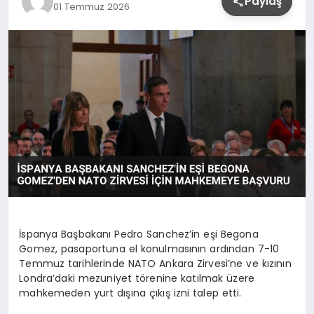
Paylaş
01 Temmuz 2026
YAŞAM
İspanya Başbakanı Pedro Sanchez’in eşi Begona
Gomez, pasaportuna el konulmasının ardından 7-10
Temmuz tarihlerinde NATO Ankara Zirvesi’ne ve kızının
Londra’daki mezuniyet törenine katılmak üzere
mahkemeden yurt dışına çıkış izni talep etti.