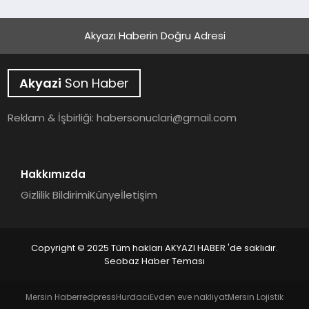
Akyazı Haberin Doğru Adresi
Akyazi
Son Haber
Reklam & İşbirliği:
habersonuclari@gmail.com
Hakkımızda
Gizlilik Bildirimi
Künye
İletişim
Copyright © 2025 Tüm hakları AKYAZI HABER 'de saklıdır.
Seobaz Haber Teması
Mersin Haber
redpress
Hurdacı
Evden eve nakliyat
Mersin Lojistik