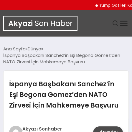
Trump Gazileri Kamyo
Akyazi
Son Haber
GÜNDEM
Ana Sayfa
Dünya
İspanya Başbakanı Sanchez’in Eşi Begona Gomez’den
SIYASET
NATO Zirvesi İçin Mahkemeye Başvuru
DÜNYA
İspanya Başbakanı Sanchez’in
EKONOMI
Eşi Begona Gomez’den NATO
Zirvesi İçin Mahkemeye Başvuru
SPOR
TEKNOLOJI
Akyazı Sonhaber