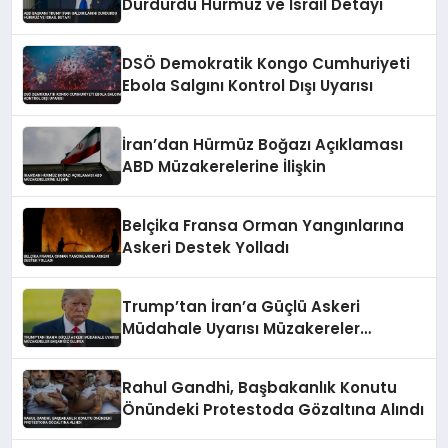
Durdurdu Hürmüz ve İsrail Detayı
DSÖ Demokratik Kongo Cumhuriyeti
Ebola Salgını Kontrol Dışı Uyarısı
İran’dan Hürmüz Boğazı Açıklaması
ABD Müzakerelerine İlişkin
Belçika Fransa Orman Yangınlarına
Askeri Destek Yolladı
Trump’tan İran’a Güçlü Askeri
Müdahale Uyarısı Müzakereler
Başarısız Olursa
Rahul Gandhi, Başbakanlık Konutu
Önündeki Protestoda Gözaltına Alındı