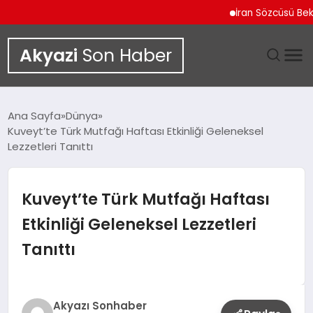
İran Sözcüsü Bekayi 
Akyazi
Son Haber
GÜNDEM
Ana Sayfa
Dünya
Kuveyt’te Türk Mutfağı Haftası Etkinliği Geleneksel
SIYASET
Lezzetleri Tanıttı
DÜNYA
Kuveyt’te Türk Mutfağı Haftası
EKONOMI
Etkinliği Geleneksel Lezzetleri
Tanıttı
SPOR
TEKNOLOJI
Akyazı Sonhaber