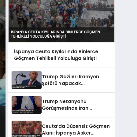
İspanya Ceuta Kıyılarında Binlerce
Göçmen Tehlikeli Yolculuğa Girişti
Trump Gazileri Kamyon
Şoförü Yapacak
Düzenlemeyi Duyurdu
Trump Netanyahu
Görüşmesinde İran
Stratejileri ve Ekonomi
Konuşuldu
Ceuta’da Düzensiz Göçmen
Akını: İspanya Asker