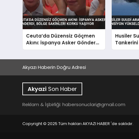
Ceuta’da Düzensiz Göçmen
Husiler S
Akını: İspanya Asker Gönderdi,
Tankerini
Bölge Sakinleri Korku Yaşıyor
Yükseldi
Akyazı Haberin Doğru Adresi
Akyazi
Son Haber
Reklam & İşbirliği:
habersonuclari@gmail.com
Copyright © 2025 Tüm hakları AKYAZI HABER 'de saklıdır.