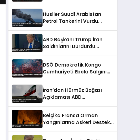
Gönderdi, Bölge Sakinleri
Korku Yaşıyor
Husiler Suudi Arabistan
Petrol Tankerini Vurdu
Tansiyon Yükseldi
ABD Başkanı Trump İran
Saldırılarını Durdurdu
Hürmüz ve İsrail Detayı
DSÖ Demokratik Kongo
Cumhuriyeti Ebola Salgını
Kontrol Dışı Uyarısı
İran’dan Hürmüz Boğazı
Açıklaması ABD
Müzakerelerine İlişkin
Belçika Fransa Orman
Yangınlarına Askeri Destek
Yolladı