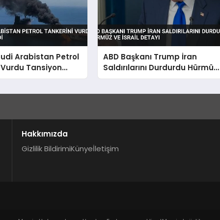
uudi Arabistan Petrol
ABD Başkanı Trump İran
 Vurdu Tansiyon
Saldırılarını Durdurdu Hürmüz
ve İsrail Detayı
Hakkımızda
Gizlilik Bildirimi
Künye
İletişim