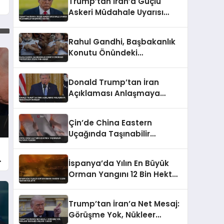
Trump’tan İran’a Güçlü
Askeri Müdahale Uyarısı
Müzakereler Başarısız
Olursa
Rahul Gandhi, Başbakanlık
Konutu Önündeki
Protestoda Gözaltına Alındı
Donald Trump’tan İran
Açıklaması Anlaşmaya
Henüz Hazır Değiller
Çin’de China Eastern
Uçağında Taşınabilir
Batarya Yangını
i
İspanya’da Yılın En Büyük
Orman Yangını 12 Bin Hektarı
Kül Etti
Trump’tan İran’a Net Mesaj:
Görüşme Yok, Nükleer