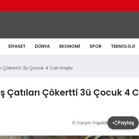
SIYASET
DÜNYA
EKONOMI
SPOR
TEKNOLOJI
arı Çökertti 3ü Çocuk 4 Can Kaybı
ış Çatıları Çökertti 3ü Çocuk 4 
0 Yorum Yapıldı
Paylaş