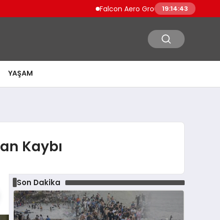
Falcon Aero Group, Küresel Havacılık Tedar
19:14:44
YAŞAM
Can Kaybı
Son Dakika