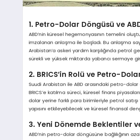
1. Petro-Dolar Döngüsü ve A
ABD’nin küresel hegemonyasının temelini oluştu
imzalanan anlaşma ile başladı. Bu anlaşma sayes
Arabistan’a askeri yardım karşılığında petrol gel
sürekli ve yüksek miktarda yabancı sermaye giriş
2. BRICS’in Rolü ve Petro-Dol
Suudi Arabistan ile ABD arasındaki petro-dolar
BRICS’e katılma süreci, küresel finans piyasaları
dolar yerine farklı para birimleriyle petrol satı
yapısını etkileyebilecek ve küresel finansal deng
3. Yeni Dönemde Beklentiler ve
ABD’nin petro-dolar döngüsüne bağlılığının azalm