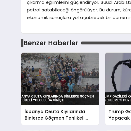
çıkarma eğilimlerini güçlendiriyor. Suudi Arabista
petrol satabileceği öngörülüyor. Bu durum, küres
ekonomik sonuçlara yol açabilecek bir dönemin h
Benzer Haberler
İspanya Ceuta Kıyılarında
Trump Ga
Binlerce Göçmen Tehlikeli
Yapacak 
Yolculuğa Girişti
Duyurdu