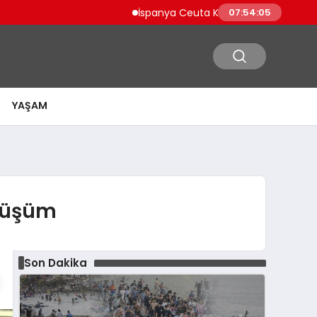
İspanya Ceuta Kıyılarında Binlerce Göçmen T
07:54:06
YAŞAM
önüşüm
Son Dakika