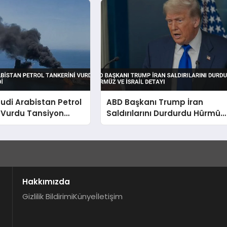
uudi Arabistan Petrol
ABD Başkanı Trump İran
 Vurdu Tansiyon
Saldırılarını Durdurdu Hürmüz
ve İsrail Detayı
Hakkımızda
Gizlilik Bildirimi
Künye
İletişim