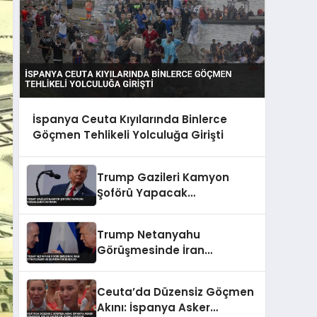
İspanya Ceuta Kıyılarında Binlerce
Göçmen Tehlikeli Yolculuğa Girişti
Trump Gazileri Kamyon
Şoförü Yapacak
Düzenlemeyi Duyurdu
Trump Netanyahu
Görüşmesinde İran
Stratejileri ve Ekonomi
Konuşuldu
Ceuta’da Düzensiz Göçmen
Akını: İspanya Asker