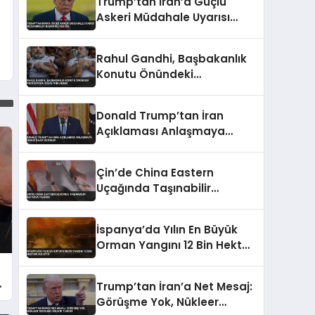
Trump’tan İran’a Güçlü
Askeri Müdahale Uyarısı
Müzakereler Başarısız
Olursa
Rahul Gandhi, Başbakanlık
Konutu Önündeki
Protestoda Gözaltına Alındı
Donald Trump’tan İran
Açıklaması Anlaşmaya
Henüz Hazır Değiller
Çin’de China Eastern
Uçağında Taşınabilir
Batarya Yangını
İspanya’da Yılın En Büyük
Orman Yangını 12 Bin Hektarı
Kül Etti
i
Trump’tan İran’a Net Mesaj:
Görüşme Yok, Nükleer