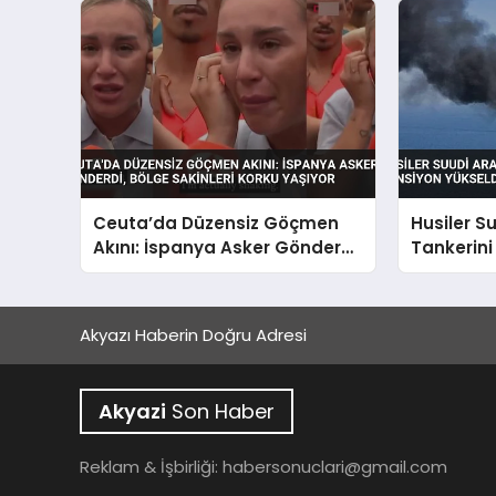
Ceuta’da Düzensiz Göçmen
Husiler S
Akını: İspanya Asker Gönderdi,
Tankerini
Bölge Sakinleri Korku Yaşıyor
Yükseldi
Akyazı Haberin Doğru Adresi
Akyazi
Son Haber
Reklam & İşbirliği:
habersonuclari@gmail.com