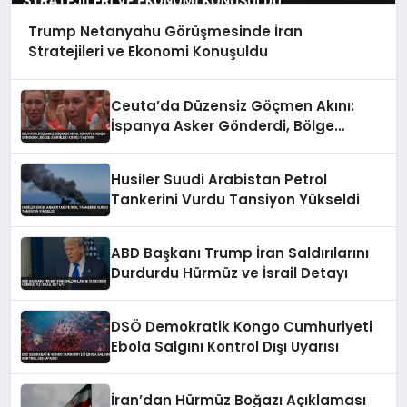
Trump Netanyahu Görüşmesinde İran
Stratejileri ve Ekonomi Konuşuldu
Ceuta’da Düzensiz Göçmen Akını:
İspanya Asker Gönderdi, Bölge
Sakinleri Korku Yaşıyor
Husiler Suudi Arabistan Petrol
Tankerini Vurdu Tansiyon Yükseldi
ABD Başkanı Trump İran Saldırılarını
Durdurdu Hürmüz ve İsrail Detayı
DSÖ Demokratik Kongo Cumhuriyeti
Ebola Salgını Kontrol Dışı Uyarısı
İran’dan Hürmüz Boğazı Açıklaması