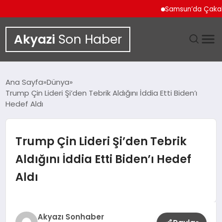
Samsun’da Çakallı Me
Akyazi
Son Haber
GÜNDEM
Ana Sayfa
Dünya
Trump Çin Lideri Şi’den Tebrik Aldığını İddia Etti Biden’ı
SIYASET
Hedef Aldı
DÜNYA
Trump Çin Lideri Şi’den Tebrik
EKONOMI
Aldığını İddia Etti Biden’ı Hedef
Aldı
SPOR
TEKNOLOJI
Akyazı Sonhaber