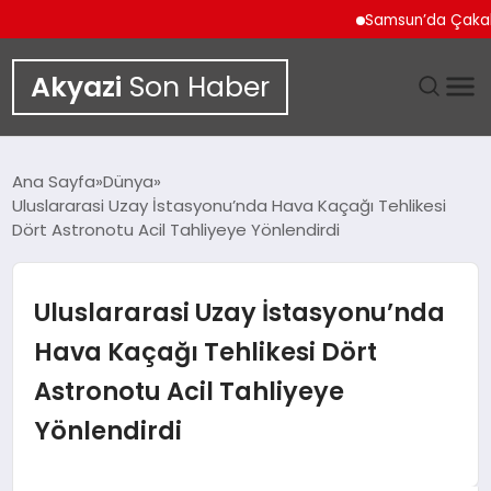
Samsun’da Çakallı Me
Akyazi
Son Haber
GÜNDEM
Ana Sayfa
Dünya
Uluslararasi Uzay İstasyonu’nda Hava Kaçağı Tehlikesi
SIYASET
Dört Astronotu Acil Tahliyeye Yönlendirdi
DÜNYA
Uluslararasi Uzay İstasyonu’nda
EKONOMI
Hava Kaçağı Tehlikesi Dört
Astronotu Acil Tahliyeye
SPOR
Yönlendirdi
TEKNOLOJI