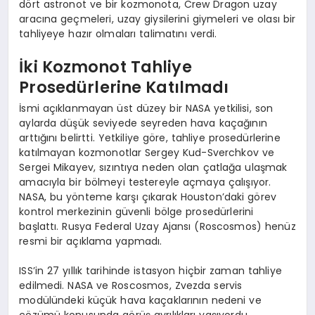
dört astronot ve bir kozmonota, Crew Dragon uzay
aracına geçmeleri, uzay giysilerini giymeleri ve olası bir
tahliyeye hazır olmaları talimatını verdi.
İki Kozmonot Tahliye
Prosedürlerine Katılmadı
İsmi açıklanmayan üst düzey bir NASA yetkilisi, son
aylarda düşük seviyede seyreden hava kaçağının
arttığını belirtti. Yetkiliye göre, tahliye prosedürlerine
katılmayan kozmonotlar Sergey Kud-Sverchkov ve
Sergei Mikayev, sızıntıya neden olan çatlağa ulaşmak
amacıyla bir bölmeyi testereyle açmaya çalışıyor.
NASA, bu yönteme karşı çıkarak Houston’daki görev
kontrol merkezinin güvenli bölge prosedürlerini
başlattı. Rusya Federal Uzay Ajansı (Roscosmos) henüz
resmi bir açıklama yapmadı.
ISS’in 27 yıllık tarihinde istasyon hiçbir zaman tahliye
edilmedi. NASA ve Roscosmos, Zvezda servis
modülündeki küçük hava kaçaklarının nedeni ve
çözümü konusunda görüş ayrılıkları yaşıyordu.