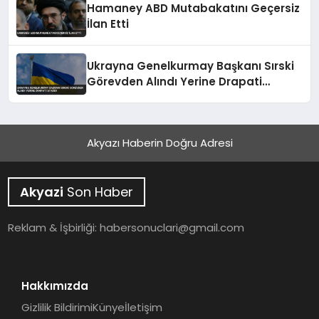
Hamaney ABD Mutabakatını Geçersiz
İlan Etti
Ukrayna Genelkurmay Başkanı Sırski
Görevden Alındı Yerine Drapati
Atandı
Akyazı Haberin Doğru Adresi
Akyazi
Son Haber
Reklam & İşbirliği:
habersonuclari@gmail.com
Hakkımızda
Gizlilik Bildirimi
Künye
İletişim