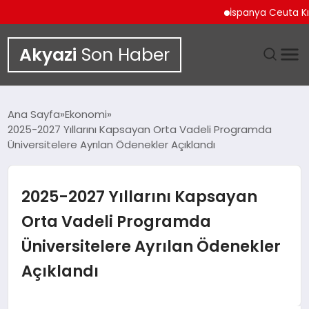
İspanya Ceuta Kıyılar
Akyazi
Son Haber
GÜNDEM
Ana Sayfa
Ekonomi
2025-2027 Yıllarını Kapsayan Orta Vadeli Programda
SIYASET
Üniversitelere Ayrılan Ödenekler Açıklandı
DÜNYA
2025-2027 Yıllarını Kapsayan
EKONOMI
Orta Vadeli Programda
Üniversitelere Ayrılan Ödenekler
SPOR
Açıklandı
TEKNOLOJI