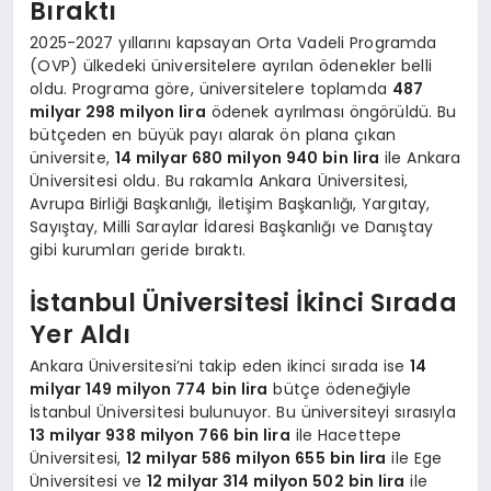
Bıraktı
2025-2027 yıllarını kapsayan Orta Vadeli Programda
(OVP) ülkedeki üniversitelere ayrılan ödenekler belli
oldu. Programa göre, üniversitelere toplamda
487
milyar 298 milyon lira
ödenek ayrılması öngörüldü. Bu
bütçeden en büyük payı alarak ön plana çıkan
üniversite,
14 milyar 680 milyon 940 bin lira
ile Ankara
Üniversitesi oldu. Bu rakamla Ankara Üniversitesi,
Avrupa Birliği Başkanlığı, İletişim Başkanlığı, Yargıtay,
Sayıştay, Milli Saraylar İdaresi Başkanlığı ve Danıştay
gibi kurumları geride bıraktı.
İstanbul Üniversitesi İkinci Sırada
Yer Aldı
Ankara Üniversitesi’ni takip eden ikinci sırada ise
14
milyar 149 milyon 774 bin lira
bütçe ödeneğiyle
İstanbul Üniversitesi bulunuyor. Bu üniversiteyi sırasıyla
13 milyar 938 milyon 766 bin lira
ile Hacettepe
Üniversitesi,
12 milyar 586 milyon 655 bin lira
ile Ege
Üniversitesi ve
12 milyar 314 milyon 502 bin lira
ile