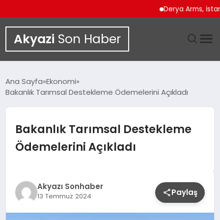
Derya Arms, İstanbul 
Akyazi
Son Haber
GÜNDEM
Ana Sayfa
Ekonomi
Bakanlık Tarımsal Destekleme Ödemelerini Açıkladı
SIYASET
DÜNYA
Bakanlık Tarımsal Destekleme
Ödemelerini Açıkladı
EKONOMI
SPOR
Akyazı Sonhaber
Paylaş
13 Temmuz 2024
TEKNOLOJI