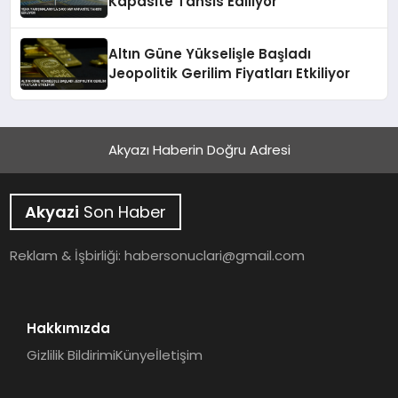
Kapasite Tahsis Ediliyor
Altın Güne Yükselişle Başladı
Jeopolitik Gerilim Fiyatları Etkiliyor
Akyazı Haberin Doğru Adresi
Akyazi
Son Haber
Reklam & İşbirliği:
habersonuclari@gmail.com
Hakkımızda
Gizlilik Bildirimi
Künye
İletişim