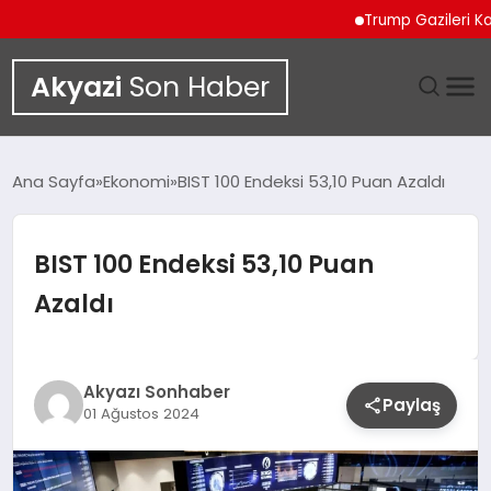
Trump Gazileri Kamyo
Akyazi
Son Haber
GÜNDEM
Ana Sayfa
Ekonomi
BIST 100 Endeksi 53,10 Puan Azaldı
SIYASET
BIST 100 Endeksi 53,10 Puan
DÜNYA
Azaldı
EKONOMI
SPOR
Akyazı Sonhaber
Paylaş
01 Ağustos 2024
TEKNOLOJI