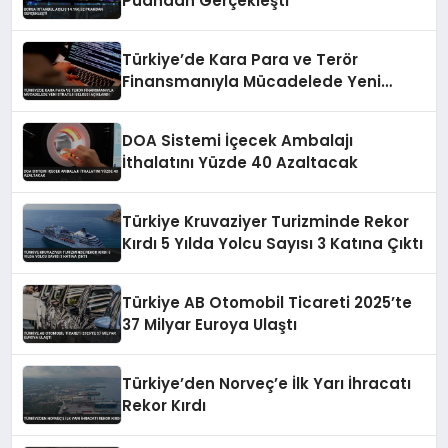
Puandan Gerçekleşti
Türkiye’de Kara Para ve Terör
Finansmanıyla Mücadelede Yeni
Strateji Belgesi Açıklandı
DOA Sistemi İçecek Ambalajı
İthalatını Yüzde 40 Azaltacak
Türkiye Kruvaziyer Turizminde Rekor
Kırdı 5 Yılda Yolcu Sayısı 3 Katına Çıktı
Türkiye AB Otomobil Ticareti 2025’te
37 Milyar Euroya Ulaştı
Türkiye’den Norveç’e İlk Yarı İhracatı
Rekor Kırdı