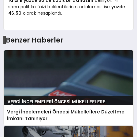
faizini yüzde 50’de sabit bırakmasını
bekliyor. Yıl
sonu politika faizi beklentilerinin ortalaması ise
yüzde
46,50
olarak hesaplandı.
Benzer Haberler
Vergi İncelemeleri Öncesi Mükelleflere Düzeltme
İmkanı Tanınıyor