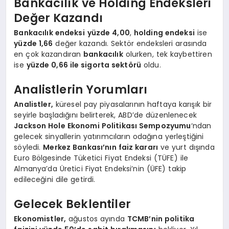
Bankacılık ve Holding Endeksleri
Değer Kazandı
Bankacılık endeksi
yüzde 4,00
,
holding endeksi
ise
yüzde 1,66
değer kazandı. Sektör endeksleri arasında
en çok kazandıran
bankacılık
olurken, tek kaybettiren
ise
yüzde 0,66 ile sigorta sektörü
oldu.
Analistlerin Yorumları
Analistler,
küresel pay piyasalarının haftaya karışık bir
seyirle başladığını belirterek, ABD’de düzenlenecek
Jackson Hole Ekonomi Politikası Sempozyumu
‘ndan
gelecek sinyallerin yatırımcıların odağına yerleştiğini
söyledi.
Merkez Bankası’nın faiz kararı
ve yurt dışında
Euro Bölgesinde Tüketici Fiyat Endeksi (TÜFE) ile
Almanya’da Üretici Fiyat Endeksi’nin (ÜFE) takip
edileceğini dile getirdi.
Gelecek Beklentiler
Ekonomistler,
ağustos ayında
TCMB’nin politika