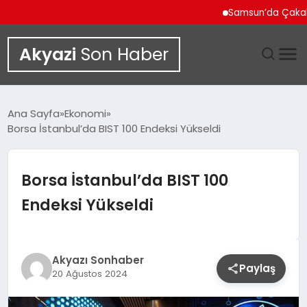
Samsun’da Çakallı Men
Akyazi
Son Haber
GÜNDEM
Ana Sayfa
Ekonomi
Borsa İstanbul’da BIST 100 Endeksi Yükseldi
SIYASET
DÜNYA
Borsa İstanbul’da BIST 100
Endeksi Yükseldi
EKONOMI
SPOR
Akyazı Sonhaber
Paylaş
20 Ağustos 2024
TEKNOLOJI