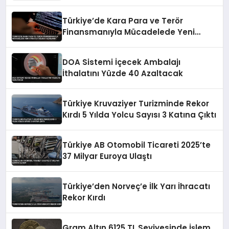
Türkiye’de Kara Para ve Terör
Finansmanıyla Mücadelede Yeni
Strateji Belgesi Açıklandı
DOA Sistemi İçecek Ambalajı
İthalatını Yüzde 40 Azaltacak
Türkiye Kruvaziyer Turizminde Rekor
Kırdı 5 Yılda Yolcu Sayısı 3 Katına Çıktı
Türkiye AB Otomobil Ticareti 2025’te
37 Milyar Euroya Ulaştı
Türkiye’den Norveç’e İlk Yarı İhracatı
Rekor Kırdı
Gram Altın 6125 TL Seviyesinde İşlem