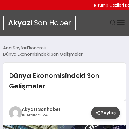
Trump Gazileri Kamyo
Akyazi
Son Haber
GÜNDEM
Ana Sayfa
Ekonomi
Dünya Ekonomisindeki Son Gelişmeler
SIYASET
DÜNYA
Dünya Ekonomisindeki Son
Gelişmeler
EKONOMI
SPOR
Akyazı Sonhaber
Paylaş
16 Aralık 2024
TEKNOLOJI