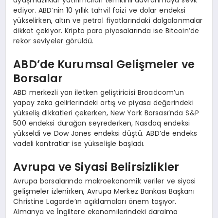
uyuşmazlıklar yatırımcıları temkinli davranmaya sevk
ediyor. ABD’nin 10 yıllık tahvil faizi ve dolar endeksi
yükselirken, altın ve petrol fiyatlarındaki dalgalanmalar
dikkat çekiyor. Kripto para piyasalarında ise Bitcoin’de
rekor seviyeler görüldü.
ABD’de Kurumsal Gelişmeler ve
Borsalar
ABD merkezli yarı iletken geliştiricisi Broadcom’un
yapay zeka gelirlerindeki artış ve piyasa değerindeki
yükseliş dikkatleri çekerken, New York Borsası’nda S&P
500 endeksi durağan seyrederken, Nasdaq endeksi
yükseldi ve Dow Jones endeksi düştü. ABD’de endeks
vadeli kontratlar ise yükselişle başladı.
Avrupa ve Siyasi Belirsizlikler
Avrupa borsalarında makroekonomik veriler ve siyasi
gelişmeler izlenirken, Avrupa Merkez Bankası Başkanı
Christine Lagarde’ın açıklamaları önem taşıyor.
Almanya ve İngiltere ekonomilerindeki daralma