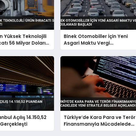
n Yüksek Teknolojili
Binek Otomobiller İçin Yeni
atı 56 Milyar Doları
Asgari Maktu Vergi
Uygulaması Başladı
nbul Açılış 14.150,52
Türkiye’de Kara Para ve Terör
Gerçekleşti
Finansmanıyla Mücadelede
Yeni Strateji Belgesi Açıklandı