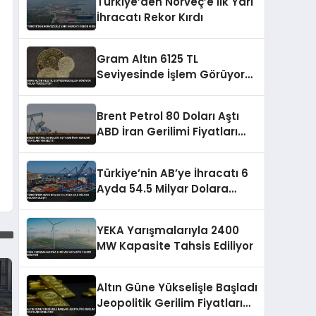
Türkiye’den Norveç’e İlk Yarı
İhracatı Rekor Kırdı
Gram Altın 6125 TL
Seviyesinde İşlem Görüyor
Dolar Yükseliyor
Brent Petrol 80 Doları Aştı
ABD İran Gerilimi Fiyatları
Yükseltti
Türkiye’nin AB’ye İhracatı 6
Ayda 54.5 Milyar Dolara
Ulaştı
YEKA Yarışmalarıyla 2400
MW Kapasite Tahsis Ediliyor
Altın Güne Yükselişle Başladı
Jeopolitik Gerilim Fiyatları