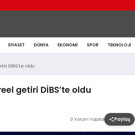
SIYASET
DÜNYA
EKONOMI
SPOR
TEKNOLOJI
tiri DİBS’te oldu
eel getiri DİBS’te oldu
0 Yorum Yapıldı
Paylaş