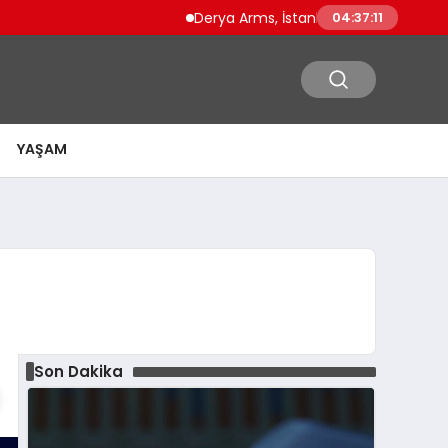
Derya Arms, İstanbul Prohunt 2026’da yeni n
04:37:12
YAŞAM
Son Dakika