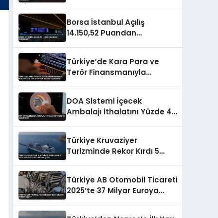
Engellendi
Borsa İstanbul Açılış
14.150,52 Puandan
Gerçekleşti
Türkiye’de Kara Para ve
Terör Finansmanıyla
Mücadelede Yeni Strateji
Belgesi Açıklandı
DOA Sistemi İçecek
Ambalajı İthalatını Yüzde 40
Azaltacak
Türkiye Kruvaziyer
Turizminde Rekor Kırdı 5
Yılda Yolcu Sayısı 3 Katına
Çıktı
Türkiye AB Otomobil Ticareti
2025’te 37 Milyar Euroya
Ulaştı