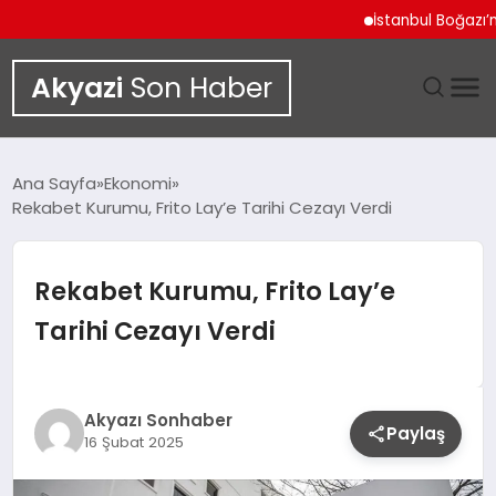
İstanbul Boğazı’ndan İ
Akyazi
Son Haber
GÜNDEM
Ana Sayfa
Ekonomi
Rekabet Kurumu, Frito Lay’e Tarihi Cezayı Verdi
SIYASET
DÜNYA
Rekabet Kurumu, Frito Lay’e
Tarihi Cezayı Verdi
EKONOMI
SPOR
Akyazı Sonhaber
Paylaş
16 Şubat 2025
TEKNOLOJI