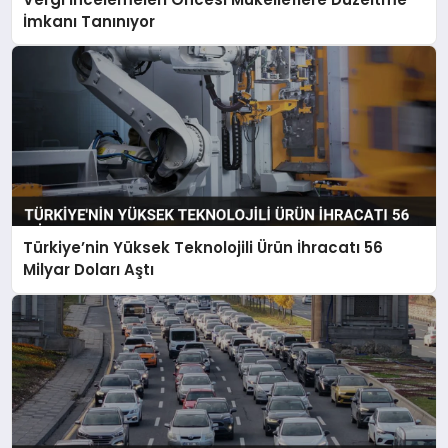
İmkanı Tanınıyor
Türkiye’nin Yüksek Teknolojili Ürün İhracatı 56
Milyar Doları Aştı