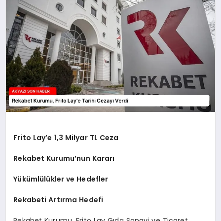
YAŞAM
Frito Lay’e 1,3 Milyar TL Ceza
Rekabet Kurumu’nun Kararı
Yükümlülükler ve Hedefler
Rekabeti Artırma Hedefi
Rekabet Kurumu, Frito Lay Gıda Sanayi ve Ticaret