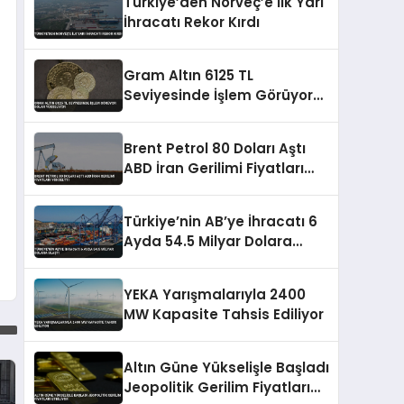
Türkiye’den Norveç’e İlk Yarı
İhracatı Rekor Kırdı
Gram Altın 6125 TL
Seviyesinde İşlem Görüyor
Dolar Yükseliyor
Brent Petrol 80 Doları Aştı
ABD İran Gerilimi Fiyatları
Yükseltti
Türkiye’nin AB’ye İhracatı 6
Ayda 54.5 Milyar Dolara
Ulaştı
YEKA Yarışmalarıyla 2400
MW Kapasite Tahsis Ediliyor
Altın Güne Yükselişle Başladı
Jeopolitik Gerilim Fiyatları