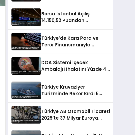
Engellendi
Borsa İstanbul Açılış
14.150,52 Puandan
Gerçekleşti
Türkiye’de Kara Para ve
Terör Finansmanıyla
Mücadelede Yeni Strateji
Belgesi Açıklandı
DOA Sistemi İçecek
Ambalajı İthalatını Yüzde 40
Azaltacak
Türkiye Kruvaziyer
Turizminde Rekor Kırdı 5
Yılda Yolcu Sayısı 3 Katına
Çıktı
Türkiye AB Otomobil Ticareti
2025’te 37 Milyar Euroya
Ulaştı