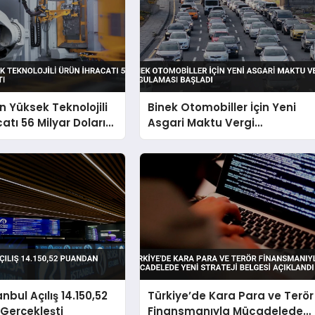
n Yüksek Teknolojili
Binek Otomobiller İçin Yeni
atı 56 Milyar Doları
Asgari Maktu Vergi
Uygulaması Başladı
nbul Açılış 14.150,52
Türkiye’de Kara Para ve Terör
Gerçekleşti
Finansmanıyla Mücadelede