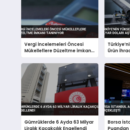
Vergi İncelemeleri Öncesi
Türkiye’ni
Mükelleflere Düzeltme İmkanı
Ürün İhrac
Tanınıyor
Aştı
Gümrüklerde 6 Ayda 63 Milyar
Borsa İsta
Liralık Kaçakçılık Engellendi
Puandan 