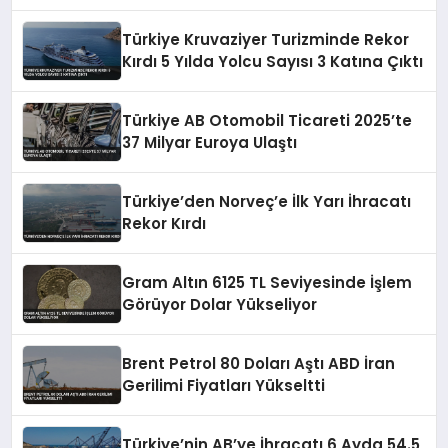
Türkiye Kruvaziyer Turizminde Rekor
Kırdı 5 Yılda Yolcu Sayısı 3 Katına Çıktı
Türkiye AB Otomobil Ticareti 2025’te
37 Milyar Euroya Ulaştı
Türkiye’den Norveç’e İlk Yarı İhracatı
Rekor Kırdı
Gram Altın 6125 TL Seviyesinde İşlem
Görüyor Dolar Yükseliyor
Brent Petrol 80 Doları Aştı ABD İran
Gerilimi Fiyatları Yükseltti
Türkiye’nin AB’ye İhracatı 6 Ayda 54.5