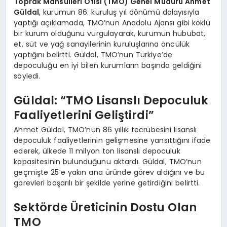
Toprak Mahsulleri Ofisi (TMO) Genel Müdürü Ahmet
Güldal
, kurumun 86. kuruluş yıl dönümü dolayısıyla
yaptığı açıklamada, TMO’nun Anadolu Ajansı gibi köklü
bir kurum olduğunu vurgulayarak, kurumun hububat,
et, süt ve yağ sanayilerinin kuruluşlarına öncülük
yaptığını belirtti. Güldal, TMO’nun Türkiye’de
depoculuğu en iyi bilen kurumların başında geldiğini
söyledi.
Güldal: “TMO Lisanslı Depoculuk
Faaliyetlerini Geliştirdi”
Ahmet Güldal, TMO’nun 86 yıllık tecrübesini lisanslı
depoculuk faaliyetlerinin gelişmesine yansıttığını ifade
ederek, ülkede 11 milyon ton lisanslı depoculuk
kapasitesinin bulunduğunu aktardı. Güldal, TMO’nun
geçmişte 25’e yakın ana üründe görev aldığını ve bu
görevleri başarılı bir şekilde yerine getirdiğini belirtti.
Sektörde Üreticinin Dostu Olan
TMO