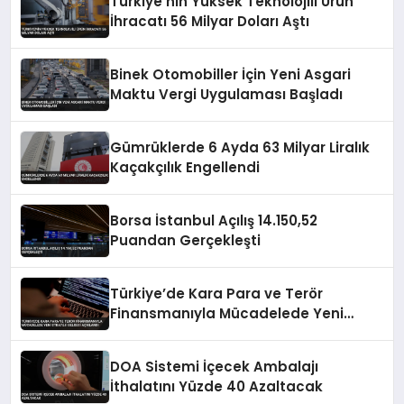
Türkiye’nin Yüksek Teknolojili Ürün
İhracatı 56 Milyar Doları Aştı
Binek Otomobiller İçin Yeni Asgari
Maktu Vergi Uygulaması Başladı
Gümrüklerde 6 Ayda 63 Milyar Liralık
Kaçakçılık Engellendi
Borsa İstanbul Açılış 14.150,52
Puandan Gerçekleşti
Türkiye’de Kara Para ve Terör
Finansmanıyla Mücadelede Yeni
Strateji Belgesi Açıklandı
DOA Sistemi İçecek Ambalajı
İthalatını Yüzde 40 Azaltacak