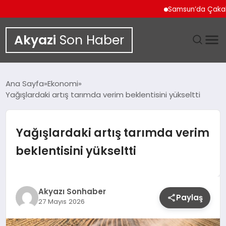
Samsun’da Çakallı Me
Akyazi
Son Haber
GÜNDEM
Ana Sayfa
Ekonomi
Yağışlardaki artış tarımda verim beklentisini yükseltti
SIYASET
DÜNYA
Yağışlardaki artış tarımda verim
beklentisini yükseltti
EKONOMI
SPOR
Akyazı Sonhaber
Paylaş
27 Mayıs 2026
TEKNOLOJI