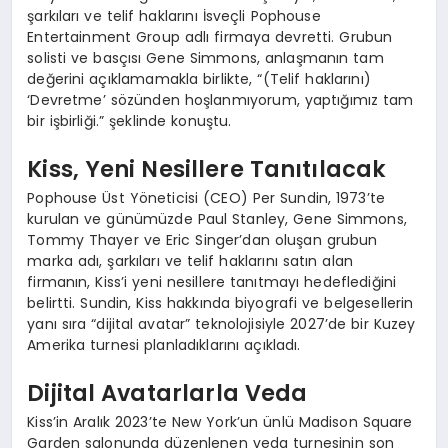
şarkıları ve telif haklarını İsveçli Pophouse
Entertainment Group adlı firmaya devretti. Grubun
solisti ve basçısı Gene Simmons, anlaşmanın tam
değerini açıklamamakla birlikte, “(Telif haklarını)
‘Devretme’ sözünden hoşlanmıyorum, yaptığımız tam
bir işbirliği.” şeklinde konuştu.
Kiss, Yeni Nesillere Tanıtılacak
Pophouse Üst Yöneticisi (CEO) Per Sundin, 1973’te
kurulan ve günümüzde Paul Stanley, Gene Simmons,
Tommy Thayer ve Eric Singer’dan oluşan grubun
marka adı, şarkıları ve telif haklarını satın alan
firmanın, Kiss’i yeni nesillere tanıtmayı hedeflediğini
belirtti. Sundin, Kiss hakkında biyografi ve belgesellerin
yanı sıra “dijital avatar” teknolojisiyle 2027’de bir Kuzey
Amerika turnesi planladıklarını açıkladı.
Dijital Avatarlarla Veda
Kiss’in Aralık 2023’te New York’un ünlü Madison Square
Garden salonunda düzenlenen veda turnesinin son