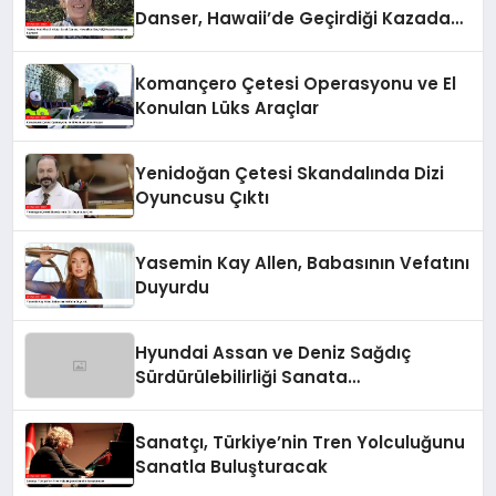
Danser, Hawaii’de Geçirdiği Kazada
Hayatını Kaybetti
Komançero Çetesi Operasyonu ve El
Konulan Lüks Araçlar
Yenidoğan Çetesi Skandalında Dizi
Oyuncusu Çıktı
Yasemin Kay Allen, Babasının Vefatını
Duyurdu
Hyundai Assan ve Deniz Sağdıç
Sürdürülebilirliği Sanata
Dönüştürüyor.
Sanatçı, Türkiye’nin Tren Yolculuğunu
Sanatla Buluşturacak