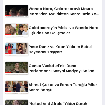
Wanda Nara, Galatasaraylı Mauro
Icardi’den Ayrıldıktan Sonra Hızla Yeni
Aşka Yelken Açtı
Galatasaray’ın Yıldızı ve Wanda Nara:
İlişkide Son Gelişmeler
Pınar Deniz ve Kaan Yıldırım Bebek
Heyecanı Yaşıyor!
Gonca Vuslateri’nin Dans
Performansı Sosyal Medyayı Salladı
Ahmet Çakar ve Erman Toroğlu Yıllar
Sonra Barıştı
‘Naked And Afraid’ Yıldızı Sarah