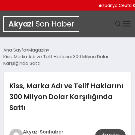
İspanya Ceuta Kıyıları
Akyazi
Son Haber
GÜNDEM
Ana Sayfa
Magazin
Kiss, Marka Adı ve Telif Haklarını 300 Milyon Dolar
SIYASET
Karşılığında Sattı
DÜNYA
Kiss, Marka Adı ve Telif Haklarını
EKONOMI
300 Milyon Dolar Karşılığında
Sattı
SPOR
TEKNOLOJI
Akyazı Sonhaber