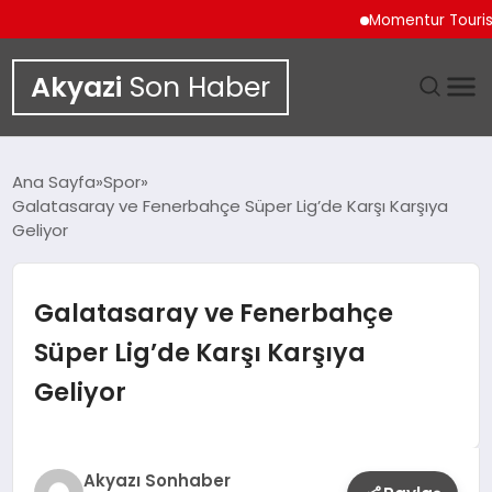
Momentur Tourism & Tr
Akyazi
Son Haber
GÜNDEM
Ana Sayfa
Spor
Galatasaray ve Fenerbahçe Süper Lig’de Karşı Karşıya
SIYASET
Geliyor
DÜNYA
Galatasaray ve Fenerbahçe
EKONOMI
Süper Lig’de Karşı Karşıya
Geliyor
SPOR
TEKNOLOJI
Akyazı Sonhaber