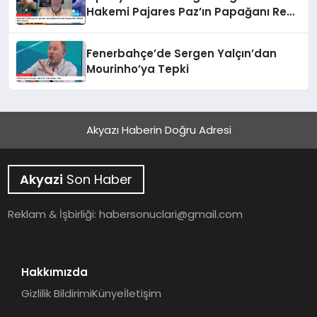
Hakemi Pajares Paz’ın Papağanı Real
Madrid Marşı Söyledi
Fenerbahçe’de Sergen Yalçın’dan
Mourinho’ya Tepki
Akyazı Haberin Doğru Adresi
Akyazi
Son Haber
Reklam & İşbirliği:
habersonuclari@gmail.com
Hakkımızda
Gizlilik Bildirimi
Künye
İletişim