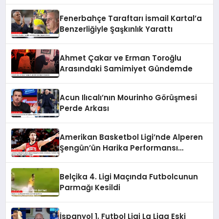
Fenerbahçe Taraftarı İsmail Kartal’a
Benzerliğiyle Şaşkınlık Yarattı
Ahmet Çakar ve Erman Toroğlu
Arasındaki Samimiyet Gündemde
Acun Ilıcalı’nın Mourinho Görüşmesi
Perde Arkası
Amerikan Basketbol Ligi’nde Alperen
Şengün’ün Harika Performansı
Yetmedi, Houston Rockets Charlotte
Hornets’a Yenildi
Belçika 4. Ligi Maçında Futbolcunun
Parmağı Kesildi
İspanyol 1. Futbol Ligi La Liga Eski