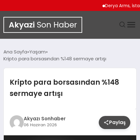
Derya Arms, İstanbul P
Akyazi
Son Haber
GÜNDEM
Ana Sayfa
Yaşam
Kripto para borsasından %148 sermaye artışı
SIYASET
DÜNYA
Kripto para borsasından %148
sermaye artışı
EKONOMI
SPOR
Akyazı Sonhaber
Paylaş
06 Haziran 2026
TEKNOLOJI