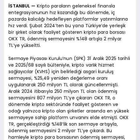
İSTANBUL —
Kripto paraların geleneksel finansla
entegrasyonunun hız kazandığı bu dönemde, iç
pazarda kalıcılığı hedefleyen platformlar yatırımlarına
hız verdi. Şubat 2024’ten bu yana Türkiye’de yerleşik
bir şirket olarak faaliyet gösteren kripto para borsası
OKX TR, ödenmiş sermayesini %148 artışla 2 milyar
TL’ye yükseltti.
Sermaye Piyasası Kurulu’nun (SPK) 31 Aralık 2025 tarihli
ve 2025/68 sayılı bülteniyle, kripto varlık hizmet
sağlayıcılar (KVHS) için belirlediği asgari kuruluş
sermayesi, %25,49 yeniden değerleme oranı
uygulanarak 250 milyon TL olarak güncellenmişti.
Aralık 2024 itibarıyla 250 milyon TL olan ödenmiş
sermayesini 807 milyon TL’ye çıkaran OKX TR, o
dönemde kripto sektöründe faaliyet gösteren ve
odağı yalnızca kripto olan şirketler arasında en yüksek
sermayeye sahip platform unvanını elde etmişti. OKX
TR, gerçekleştirdiği %148’lik son sermaye artışıyla,
ödenmiş sermayesini 2 milyar TL’ye çıkardı. Bu
hamleyle kripto para borsasının ödenmiş sermayesi,