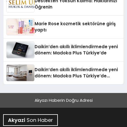
Destekten Yoksun Kalma: Haklarınızı
Öğrenin
Marie Rose kozmetik sektörüne giriş
yaptı
Daikin’den akıllı iklimlendirmede yeni
dönem: Madoka Plus Türkiye’de
Daikin’den akıllı iklimlendirmede yeni
dönem: Madoka Plus Türkiye’de
Daikin’in kullanıcı dostu tasarımıyla
öne çıkan Madoka ailesinin yeni nesil
teknolojilerle donatılmış son modeli
Akyazı Haberin Doğru Adresi
VRV kontrol ünitesi Madoka Plus
Türkiye’de satışa sunuldu. Tam
dokunmatik ekranı, mobil uygulama
Akyazi
Son Haber
desteği ve akıllı sensör entegrasyonu
sayesinde iklimlendirme sistemlerinin