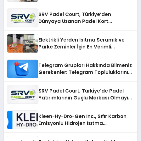
SRV Padel Court, Türkiye’den
Dünyaya Uzanan Padel Kort
Üretiminde Güvenin Adresi
Elektrikli Yerden Isıtma Seramik ve
Parke Zeminler İçin En Verimli
Çözümler
Telegram Grupları Hakkında Bilmeniz
Gerekenler: Telegram Topluluklarını
Daha Hızlı Karşılaştırın
SRV Padel Court, Türkiye’de Padel
Yatırımlarının Güçlü Markası Olmayı
Sürdürüyor
Kleen-Hy-Dro-Gen Inc., Sıfır Karbon
Emisyonlu Hidrojen Isıtma
Teknolojisinde ISO ve TSSA
Düzenleyici Onaylarını Aldı