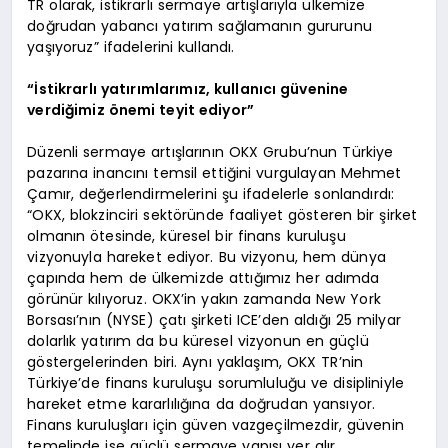
TR olarak, istikrarlı sermaye artışlarıyla ülkemize
doğrudan yabancı yatırım sağlamanın gururunu
yaşıyoruz” ifadelerini kullandı.
“İstikrarlı yatırımlarımız, kullanıcı güvenine
verdiğimiz önemi teyit ediyor”
Düzenli sermaye artışlarının OKX Grubu’nun Türkiye
pazarına inancını temsil ettiğini vurgulayan Mehmet
Çamır, değerlendirmelerini şu ifadelerle sonlandırdı:
“OKX, blokzinciri sektöründe faaliyet gösteren bir şirket
olmanın ötesinde, küresel bir finans kuruluşu
vizyonuyla hareket ediyor. Bu vizyonu, hem dünya
çapında hem de ülkemizde attığımız her adımda
görünür kılıyoruz. OKX’in yakın zamanda New York
Borsası’nın (NYSE) çatı şirketi ICE’den aldığı 25 milyar
dolarlık yatırım da bu küresel vizyonun en güçlü
göstergelerinden biri. Aynı yaklaşım, OKX TR’nin
Türkiye’de finans kuruluşu sorumluluğu ve disipliniyle
hareket etme kararlılığına da doğrudan yansıyor.
Finans kuruluşları için güven vazgeçilmezdir, güvenin
temelinde ise güçlü sermaye yapısı yer alır.