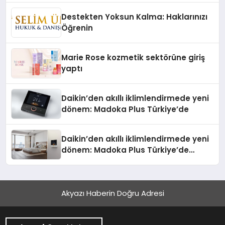
Düzenleyici Onaylarını Aldı
Destekten Yoksun Kalma: Haklarınızı
Öğrenin
Marie Rose kozmetik sektörüne giriş
yaptı
Daikin’den akıllı iklimlendirmede yeni
dönem: Madoka Plus Türkiye’de
Daikin’den akıllı iklimlendirmede yeni
dönem: Madoka Plus Türkiye’de
Daikin’in kullanıcı dostu tasarımıyla
öne çıkan Madoka ailesinin yeni nesil
teknolojilerle donatılmış son modeli
Akyazı Haberin Doğru Adresi
VRV kontrol ünitesi Madoka Plus
Türkiye’de satışa sunuldu. Tam
dokunmatik ekranı, mobil uygulama