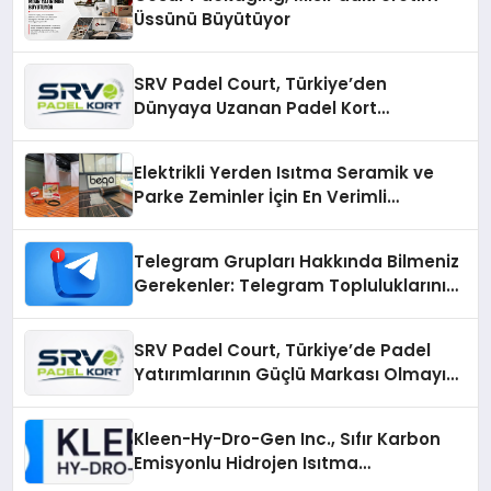
Üssünü Büyütüyor
SRV Padel Court, Türkiye’den
Dünyaya Uzanan Padel Kort
Üretiminde Güvenin Adresi
Elektrikli Yerden Isıtma Seramik ve
Parke Zeminler İçin En Verimli
Çözümler
Telegram Grupları Hakkında Bilmeniz
Gerekenler: Telegram Topluluklarını
Daha Hızlı Karşılaştırın
SRV Padel Court, Türkiye’de Padel
Yatırımlarının Güçlü Markası Olmayı
Sürdürüyor
Kleen-Hy-Dro-Gen Inc., Sıfır Karbon
Emisyonlu Hidrojen Isıtma
Teknolojisinde ISO ve TSSA