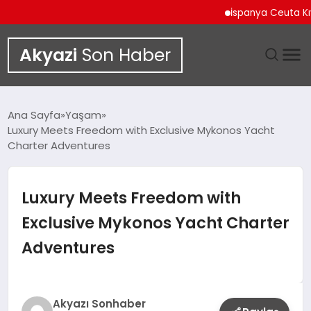
İspanya Ceuta Kıyıları
Akyazi
Son Haber
GÜNDEM
Ana Sayfa
Yaşam
Luxury Meets Freedom with Exclusive Mykonos Yacht
SIYASET
Charter Adventures
DÜNYA
Luxury Meets Freedom with
EKONOMI
Exclusive Mykonos Yacht Charter
Adventures
SPOR
TEKNOLOJI
Akyazı Sonhaber