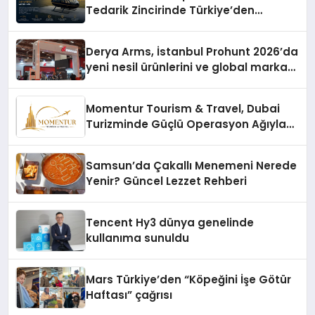
Tedarik Zincirinde Türkiye’den
Dünyaya Açılıyor
Derya Arms, İstanbul Prohunt 2026’da
yeni nesil ürünlerini ve global marka
vizyonunu sergiledi
Momentur Tourism & Travel, Dubai
Turizminde Güçlü Operasyon Ağıyla
Fark Yaratıyor
Samsun’da Çakallı Menemeni Nerede
Yenir? Güncel Lezzet Rehberi
Tencent Hy3 dünya genelinde
kullanıma sunuldu
Mars Türkiye’den “Köpeğini İşe Götür
Haftası” çağrısı