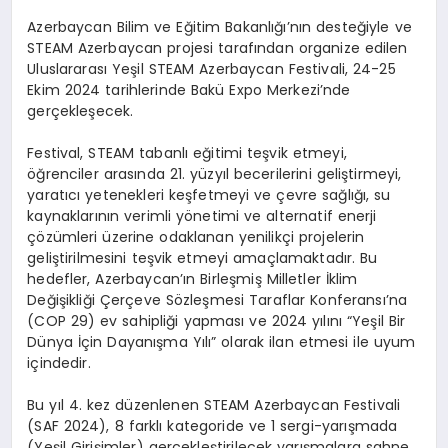
Azerbaycan Bilim ve Eğitim Bakanlığı’nın desteğiyle ve
STEAM Azerbaycan projesi tarafından organize edilen
Uluslararası Yeşil STEAM Azerbaycan Festivali, 24-25
Ekim 2024 tarihlerinde Bakü Expo Merkezi’nde
gerçekleşecek.
Festival, STEAM tabanlı eğitimi teşvik etmeyi,
öğrenciler arasında 21. yüzyıl becerilerini geliştirmeyi,
yaratıcı yetenekleri keşfetmeyi ve çevre sağlığı, su
kaynaklarının verimli yönetimi ve alternatif enerji
çözümleri üzerine odaklanan yenilikçi projelerin
geliştirilmesini teşvik etmeyi amaçlamaktadır. Bu
hedefler, Azerbaycan’ın Birleşmiş Milletler İklim
Değişikliği Çerçeve Sözleşmesi Taraflar Konferansı’na
(COP 29) ev sahipliği yapması ve 2024 yılını “Yeşil Bir
Dünya İçin Dayanışma Yılı” olarak ilan etmesi ile uyum
içindedir.
Bu yıl 4. kez düzenlenen STEAM Azerbaycan Festivali
(SAF 2024), 8 farklı kategoride ve 1 sergi-yarışmada
(Yeşil Girişimler) gerçekleştirilecek yarışmalara sahne