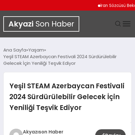
İran Sözcüsü Bekayi 
Akyazi
Son Haber
GÜNDEM
Ana Sayfa
Yaşam
Yeşil STEAM Azerbaycan Festivali 2024 Sürdürülebilir
SIYASET
Gelecek İçin Yeniliği Teşvik Ediyor
DÜNYA
Yeşil STEAM Azerbaycan Festivali
EKONOMI
2024 Sürdürülebilir Gelecek İçin
Yeniliği Teşvik Ediyor
SPOR
TEKNOLOJI
Akyazıson Haber