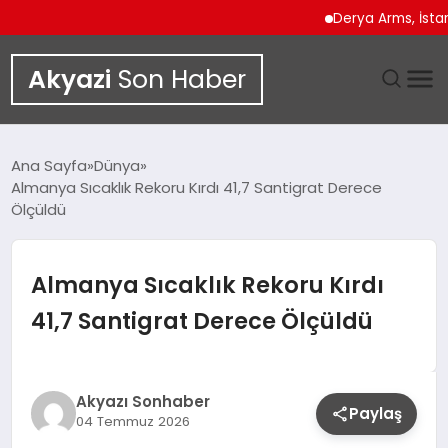
Derya Arms, İstanbul P
Akyazi
Son Haber
GÜNDEM
Ana Sayfa
Dünya
Almanya Sıcaklık Rekoru Kırdı 41,7 Santigrat Derece
SIYASET
Ölçüldü
DÜNYA
Almanya Sıcaklık Rekoru Kırdı
EKONOMI
41,7 Santigrat Derece Ölçüldü
SPOR
Akyazı Sonhaber
TEKNOLOJI
Paylaş
04 Temmuz 2026