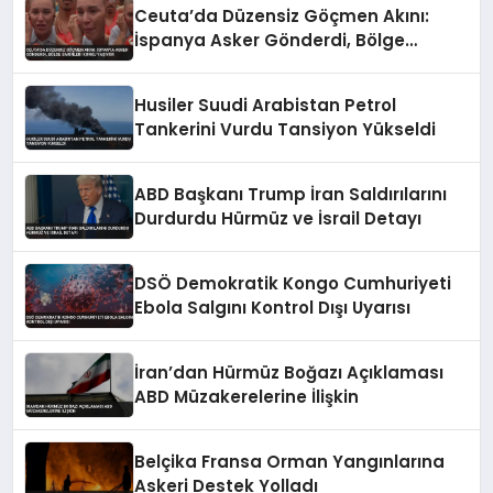
Ceuta’da Düzensiz Göçmen Akını:
İspanya Asker Gönderdi, Bölge
Sakinleri Korku Yaşıyor
Husiler Suudi Arabistan Petrol
Tankerini Vurdu Tansiyon Yükseldi
ABD Başkanı Trump İran Saldırılarını
Durdurdu Hürmüz ve İsrail Detayı
DSÖ Demokratik Kongo Cumhuriyeti
Ebola Salgını Kontrol Dışı Uyarısı
İran’dan Hürmüz Boğazı Açıklaması
ABD Müzakerelerine İlişkin
Belçika Fransa Orman Yangınlarına
Askeri Destek Yolladı