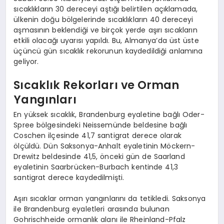
sıcaklıkların 30 dereceyi aştığı belirtilen açıklamada,
ülkenin doğu bölgelerinde sıcaklıkların 40 dereceyi
aşmasının beklendiği ve birçok yerde aşırı sıcakların
etkili olacağı uyarısı yapıldı. Bu, Almanya’da üst üste
üçüncü gün sıcaklık rekorunun kaydedildiği anlamına
geliyor.
Sıcaklık Rekorları ve Orman
Yangınları
En yüksek sıcaklık, Brandenburg eyaletine bağlı Oder-
Spree bölgesindeki Neissemünde beldesine bağlı
Coschen ilçesinde 41,7 santigrat derece olarak
ölçüldü. Dün Saksonya-Anhalt eyaletinin Möckern-
Drewitz beldesinde 41,5, önceki gün de Saarland
eyaletinin Saarbrücken-Burbach kentinde 41,3
santigrat derece kaydedilmişti.
Aşırı sıcaklar orman yangınlarını da tetikledi. Saksonya
ile Brandenburg eyaletleri arasında bulunan
Gohrischheide ormanlık alanı ile Rheinland-Pfalz