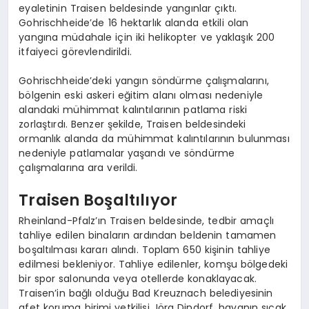
eyaletinin Traisen beldesinde yangınlar çıktı.
Gohrischheide’de 16 hektarlık alanda etkili olan
yangına müdahale için iki helikopter ve yaklaşık 200
itfaiyeci görevlendirildi.
Gohrischheide’deki yangın söndürme çalışmalarını,
bölgenin eski askeri eğitim alanı olması nedeniyle
alandaki mühimmat kalıntılarının patlama riski
zorlaştırdı. Benzer şekilde, Traisen beldesindeki
ormanlık alanda da mühimmat kalıntılarının bulunması
nedeniyle patlamalar yaşandı ve söndürme
çalışmalarına ara verildi.
Traisen Boşaltılıyor
Rheinland-Pfalz’ın Traisen beldesinde, tedbir amaçlı
tahliye edilen binaların ardından beldenin tamamen
boşaltılması kararı alındı. Toplam 650 kişinin tahliye
edilmesi bekleniyor. Tahliye edilenler, komşu bölgedeki
bir spor salonunda veya otellerde konaklayacak.
Traisen’in bağlı olduğu Bad Kreuznach belediyesinin
afet koruma birimi yetkilisi Jörg Dindorf, havanın sıcak