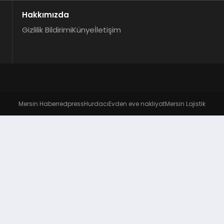
Hakkımızda
Gizlilik Bildirimi
Künye
İletişim
Mersin Haber
redpress
Hurdacı
Evden eve nakliyat
Mersin Lojistik