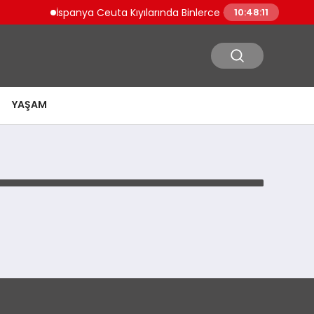
İspanya Ceuta Kıyılarında Binlerce Göçmen Tehlikeli Yol
10:48:11
YAŞAM