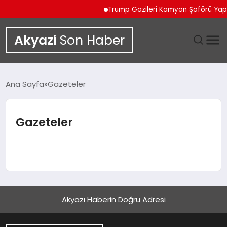
Trump Gazileri Kamyon Şoförü Ya
Akyazi
Son Haber
GÜNDEM
Ana Sayfa
Gazeteler
SIYASET
Gazeteler
DÜNYA
EKONOMI
SPOR
Akyazı Haberin Doğru Adresi
TEKNOLOJI