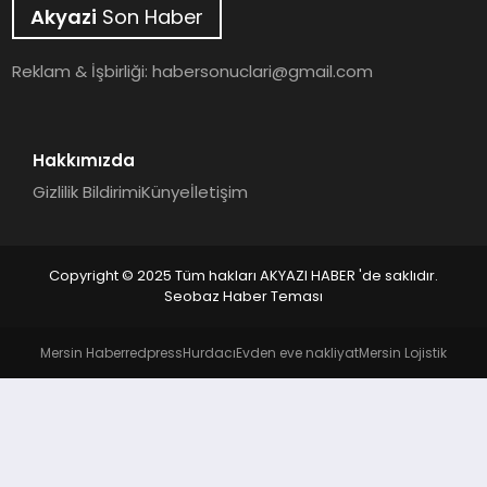
YAŞAM
Akyazi
Son Haber
Reklam & İşbirliği:
habersonuclari@gmail.com
Hakkımızda
Gizlilik Bildirimi
Künye
İletişim
Copyright © 2025 Tüm hakları AKYAZI HABER 'de saklıdır.
Seobaz Haber Teması
Mersin Haber
redpress
Hurdacı
Evden eve nakliyat
Mersin Lojistik