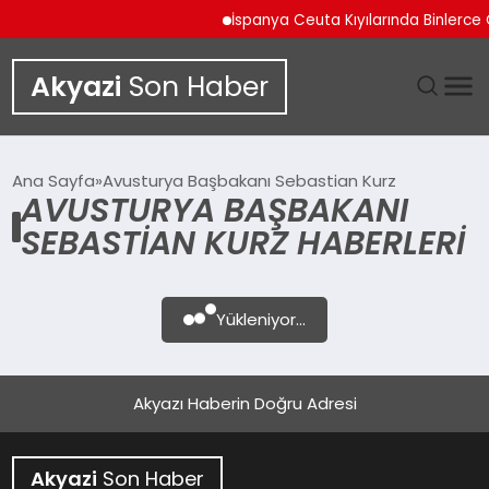
İspanya Ceuta Kıyılarında Binlerce 
Akyazi
Son Haber
GÜNDEM
Ana Sayfa
Avusturya Başbakanı Sebastian Kurz
AVUSTURYA BAŞBAKANI
SIYASET
SEBASTIAN KURZ HABERLERI
DÜNYA
Yükleniyor...
EKONOMI
SPOR
Akyazı Haberin Doğru Adresi
TEKNOLOJI
Akyazi
Son Haber