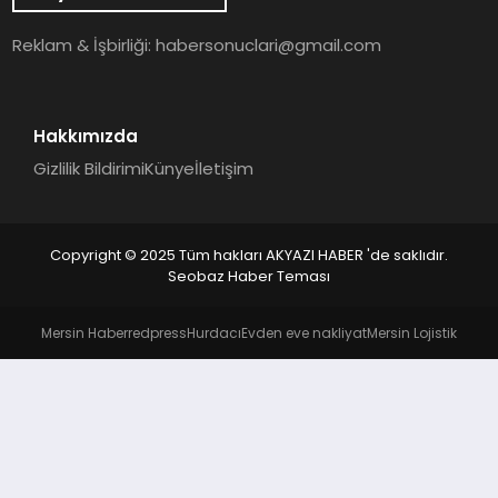
YAŞAM
Reklam & İşbirliği:
habersonuclari@gmail.com
Hakkımızda
Gizlilik Bildirimi
Künye
İletişim
Copyright © 2025 Tüm hakları AKYAZI HABER 'de saklıdır.
Seobaz Haber Teması
Mersin Haber
redpress
Hurdacı
Evden eve nakliyat
Mersin Lojistik