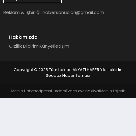
YAŞAM
Reklam & İşbirliği:
habersonuclari@gmail.com
Hakkımızda
Gizlilik Bildirimi
Künye
İletişim
Copyright © 2025 Tüm hakları AKYAZI HABER 'de saklıdır.
Seobaz Haber Teması
Mersin Haber
redpress
Hurdacı
Evden eve nakliyat
Mersin Lojistik