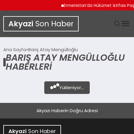
Ermenistan’da Hükümet İstifası Pa
Akyazi
Son Haber
GÜNDEM
Ana Sayfa
Barış Atay Mengülloğlu
BARIŞ ATAY MENGÜLLOĞLU
SIYASET
HABERLERI
DÜNYA
Yükleniyor...
EKONOMI
SPOR
Akyazı Haberin Doğru Adresi
TEKNOLOJI
Akyazi
Son Haber