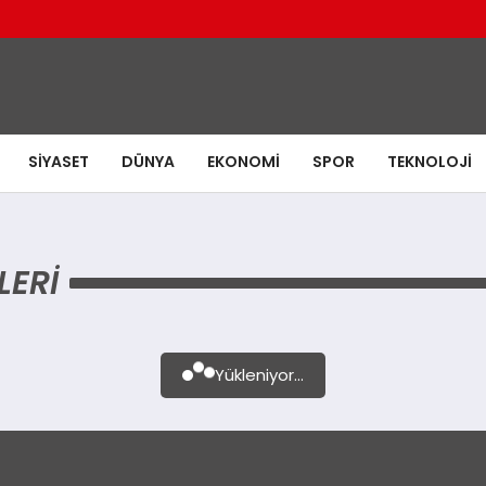
SIYASET
DÜNYA
EKONOMI
SPOR
TEKNOLOJI
LERI
Yükleniyor...