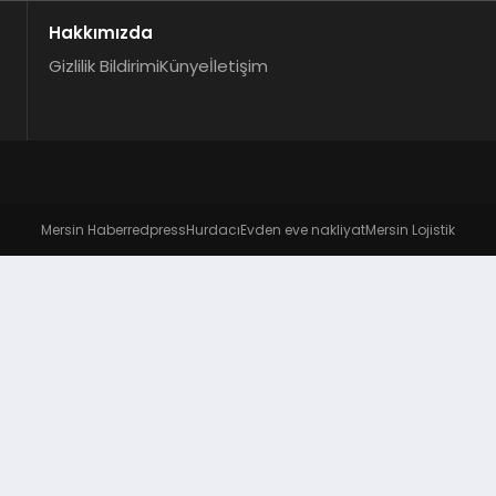
Hakkımızda
Gizlilik Bildirimi
Künye
İletişim
Mersin Haber
redpress
Hurdacı
Evden eve nakliyat
Mersin Lojistik