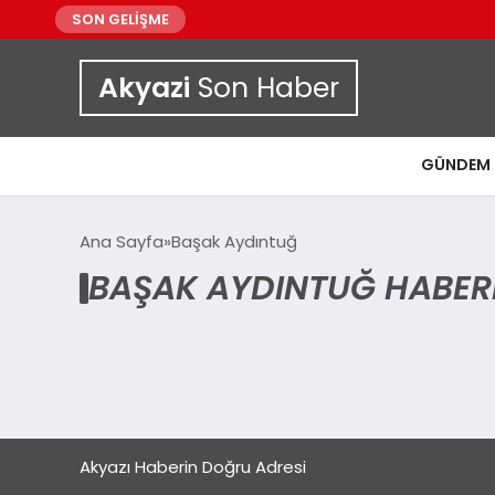
SON GELİŞME
Akyazi
Son Haber
GÜNDEM
Ana Sayfa
Başak Aydıntuğ
BAŞAK AYDINTUĞ HABER
Akyazı Haberin Doğru Adresi