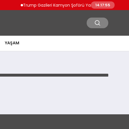
Trump Gazileri Kamyon Şoförü Yapacak Düzenlemeyi
14:17:55
YAŞAM