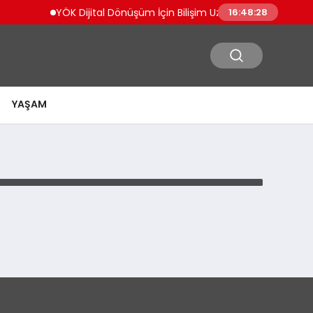
YÖK Dijital Dönüşüm İçin Bilişim Uzmanları Yetiştiriyor
16:48:28
YAŞAM