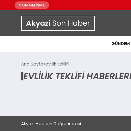
SON GELİŞME
Akyazi
Son Haber
GÜNDEM
Ana Sayfa
evlilik teklifi
EVLILIK TEKLIFI HABERLER
Akyazı Haberin Doğru Adresi