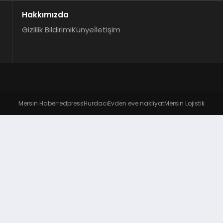
Hakkımızda
Gizlilik Bildirimi
Künye
İletişim
Mersin Haber
redpress
Hurdacı
Evden eve nakliyat
Mersin Lojistik