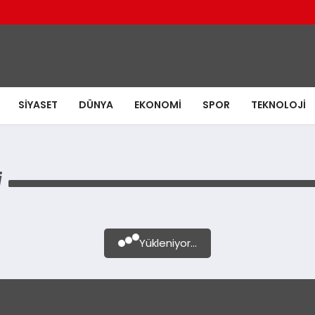
SIYASET
DÜNYA
EKONOMI
SPOR
TEKNOLOJI
I
Yükleniyor...