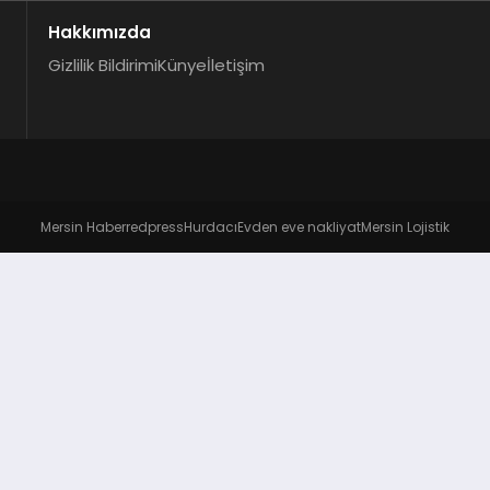
Hakkımızda
Gizlilik Bildirimi
Künye
İletişim
Mersin Haber
redpress
Hurdacı
Evden eve nakliyat
Mersin Lojistik