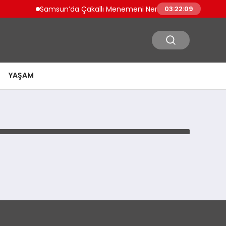
Samsun’da Çakallı Menemeni Nerede Yenir? Güncel Le
03:22:09
YAŞAM