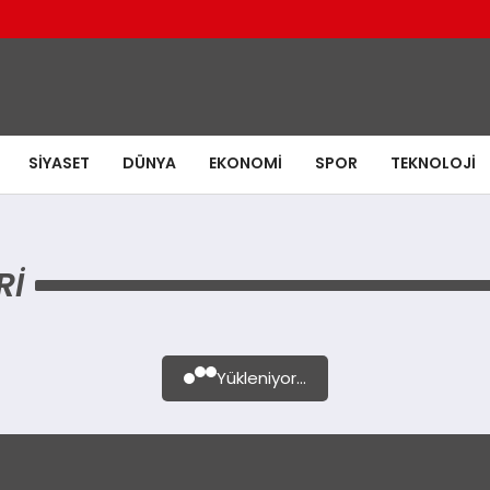
SIYASET
DÜNYA
EKONOMI
SPOR
TEKNOLOJI
RI
Yükleniyor...