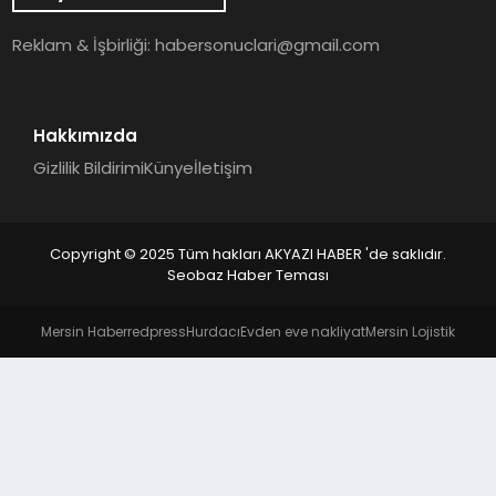
YAŞAM
Reklam & İşbirliği:
habersonuclari@gmail.com
Hakkımızda
Gizlilik Bildirimi
Künye
İletişim
Copyright © 2025 Tüm hakları AKYAZI HABER 'de saklıdır.
Seobaz Haber Teması
Mersin Haber
redpress
Hurdacı
Evden eve nakliyat
Mersin Lojistik