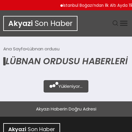
İstanbul Boğazı’ndan İlk Altı Ayda 1
Akyazi
Son Haber
GÜNDEM
Ana Sayfa
Lübnan ordusu
LÜBNAN ORDUSU HABERLERI
SIYASET
DÜNYA
Yükleniyor...
EKONOMI
SPOR
Akyazı Haberin Doğru Adresi
TEKNOLOJI
Akyazi
Son Haber