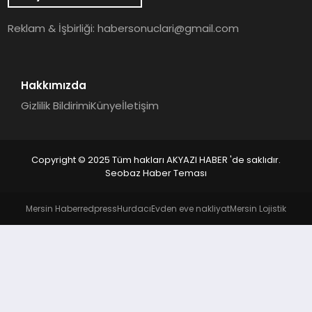
YAŞAM
Reklam & İşbirliği:
habersonuclari@gmail.com
Hakkımızda
Gizlilik Bildirimi
Künye
İletişim
Copyright © 2025 Tüm hakları AKYAZI HABER 'de saklıdır.
Seobaz Haber Teması
Mersin Haber
redpress
Hurdacı
Evden eve nakliyat
Mersin Lojistik