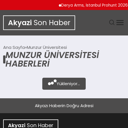
Derya Arms, İstanbul Prohunt 2026’d
Akyazi
Son Haber
GÜNDEM
Ana Sayfa
Munzur Üniversitesi
MUNZUR ÜNIVERSITESI
SIYASET
HABERLERI
DÜNYA
Yükleniyor...
EKONOMI
SPOR
Akyazı Haberin Doğru Adresi
TEKNOLOJI
Akyazi
Son Haber