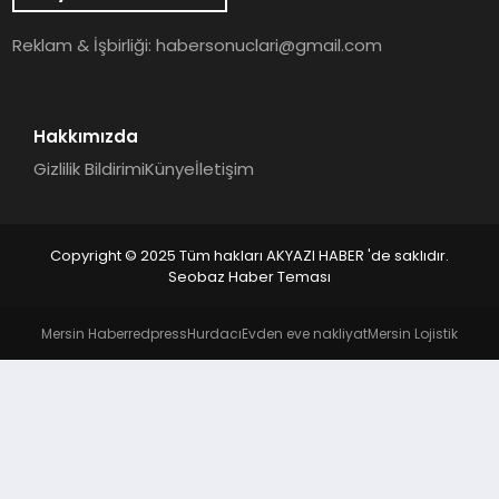
YAŞAM
Reklam & İşbirliği:
habersonuclari@gmail.com
Hakkımızda
Gizlilik Bildirimi
Künye
İletişim
Copyright © 2025 Tüm hakları AKYAZI HABER 'de saklıdır.
Seobaz Haber Teması
Mersin Haber
redpress
Hurdacı
Evden eve nakliyat
Mersin Lojistik