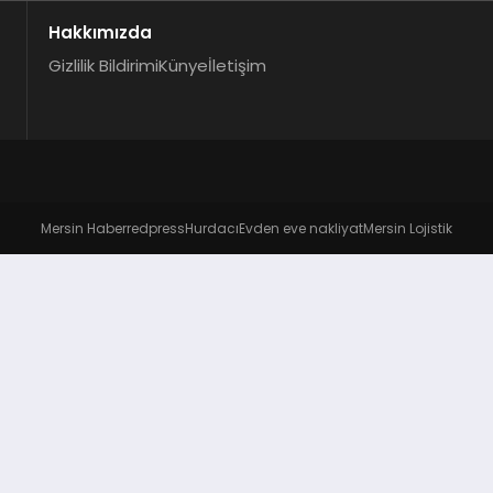
Hakkımızda
Gizlilik Bildirimi
Künye
İletişim
Mersin Haber
redpress
Hurdacı
Evden eve nakliyat
Mersin Lojistik