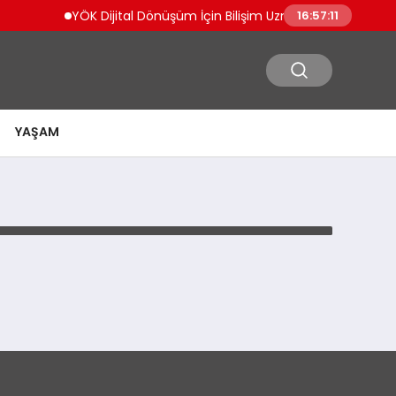
YÖK Dijital Dönüşüm İçin Bilişim Uzmanları Yetiştiriyor
16:57:11
YAŞAM