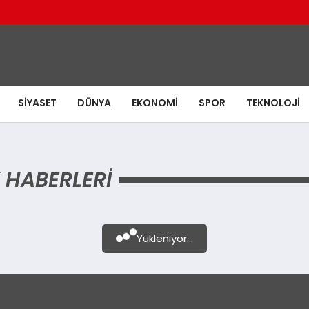
SIYASET
DÜNYA
EKONOMI
SPOR
TEKNOLOJI
 HABERLERI
Yükleniyor...