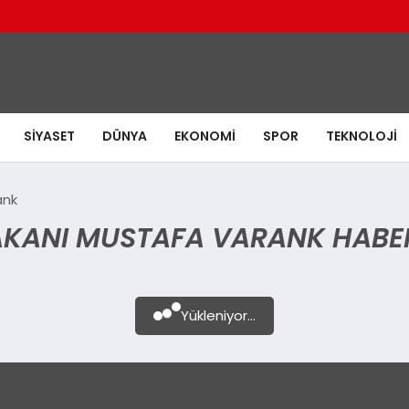
SIYASET
DÜNYA
EKONOMI
SPOR
TEKNOLOJI
ank
AKANI MUSTAFA VARANK HABE
Yükleniyor...