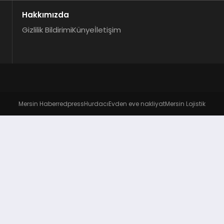
Hakkımızda
Gizlilik Bildirimi
Künye
İletişim
Mersin Haber
redpress
Hurdacı
Evden eve nakliyat
Mersin Lojistik