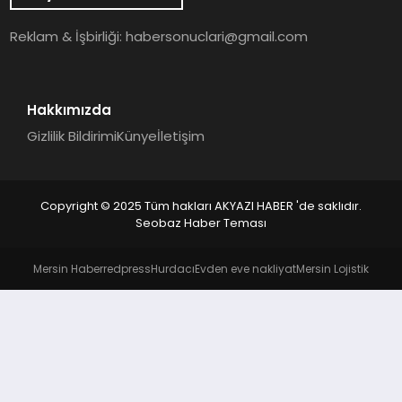
YAŞAM
Reklam & İşbirliği:
habersonuclari@gmail.com
Hakkımızda
Gizlilik Bildirimi
Künye
İletişim
Copyright © 2025 Tüm hakları AKYAZI HABER 'de saklıdır.
Seobaz Haber Teması
Mersin Haber
redpress
Hurdacı
Evden eve nakliyat
Mersin Lojistik