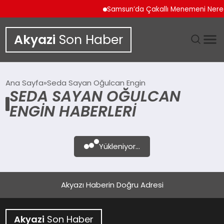
Samsun’da Çakallı Menemeni Nered
Akyazi
Son Haber
GÜNDEM
Ana Sayfa
Seda Sayan Oğulcan Engin
SEDA SAYAN OĞULCAN
SIYASET
ENGIN HABERLERI
DÜNYA
Yükleniyor...
EKONOMI
SPOR
Akyazı Haberin Doğru Adresi
TEKNOLOJI
Akyazi
Son Haber