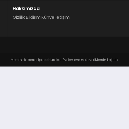
Hakkımızda
Gizlilik Bildirimi
Künye
İletişim
Mersin Haber
redpress
Hurdacı
Evden eve nakliyat
Mersin Lojistik