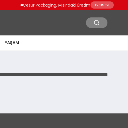
Cesur Packaging, Mısır’daki Üretim Üssünü Büyütüyor
12:09:51
YAŞAM