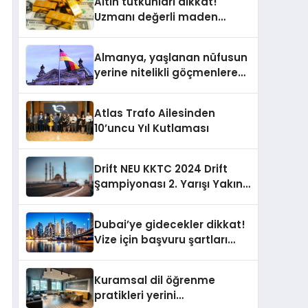
Altın tutkunları dikkat!
Uzmanı değerli maden
yatırımcılarını uyardı!
Almanya, yaşlanan nüfusun
yerine nitelikli göçmenlere
kapılarını açıyor
Atlas Trafo Ailesinden
10’uncu Yıl Kutlaması
Drift NEU KKTC 2024 Drift
Şampiyonası 2. Yarışı Yakın
Doğu Kampüsünde
Gerçekleştirildi
Dubai’ye gidecekler dikkat!
Vize için başvuru şartları
değişti
Kuramsal dil öğrenme
pratikleri yerini