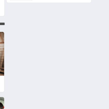
performansa dayalı
iletişime bırakıyor