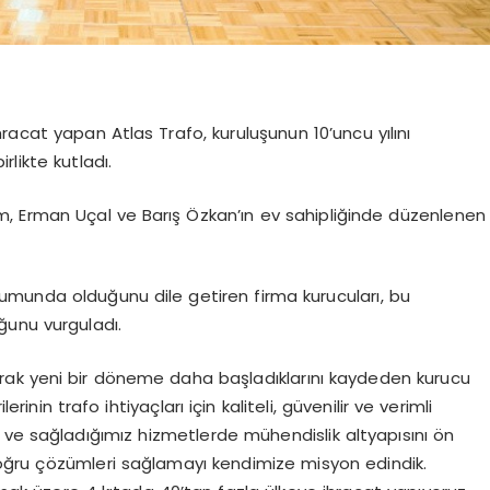
hracat yapan Atlas Trafo, kuruluşunun 10’uncu yılını
rlikte kutladı.
m, Erman Uçal ve Barış Özkan’ın ev sahipliğinde düzenlenen
umunda olduğunu dile getiren firma kurucuları, bu
ğunu vurguladı.
karak yeni bir döneme daha başladıklarını kaydeden kurucu
rinin trafo ihtiyaçları için kaliteli, güvenilir ve verimli
 ve sağladığımız hizmetlerde mühendislik altyapısını ön
oğru çözümleri sağlamayı kendimize misyon edindik.