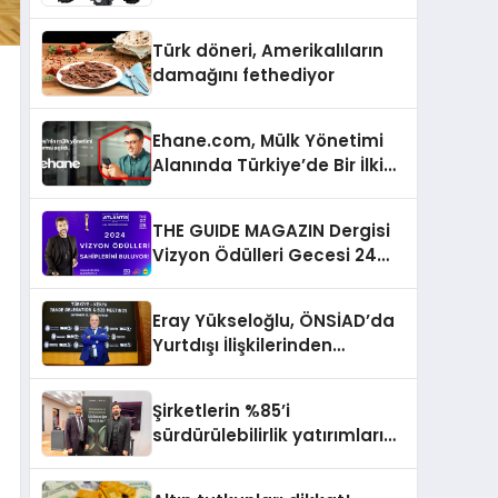
Türk döneri, Amerikalıların
damağını fethediyor
Ehane.com, Mülk Yönetimi
Alanında Türkiye’de Bir İlki
Gerçekleştirmek İçin
Yayında
THE GUIDE MAGAZIN Dergisi
Vizyon Ödülleri Gecesi 24
Aralık’ta
Eray Yükseloğlu, ÖNSİAD’da
Yurtdışı İlişkilerinden
Sorumlu Genel Başkan
Yardımcısı Oldu
Şirketlerin %85’i
sürdürülebilirlik yatırımlarını
artırdı