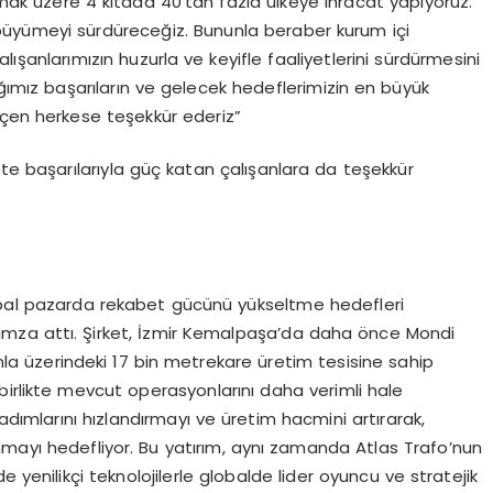
lmak üzere 4 kıtada 40’tan fazla ülkeye ihracat yapıyoruz.
büyümeyi sürdüreceğiz. Bununla beraber kurum içi
şanlarımızın huzurla ve keyifle faaliyetlerini sürdürmesini
ğımız başarıların ve gelecek hedeflerimizin en büyük
eçen herkese teşekkür ederiz”
ete başarılarıyla güç katan çalışanlara da teşekkür
lobal pazarda rekabet gücünü yükseltme hedefleri
 imza attı. Şirket, İzmir Kemalpaşa’da daha önce Mondi
la üzerindeki 17 bin metrekare üretim tesisine sahip
a birlikte mevcut operasyonlarını daha verimli hale
adımlarını hızlandırmayı ve üretim hacmini artırarak,
nmayı hedefliyor. Bu yatırım, aynı zamanda Atlas Trafo’nun
 yenilikçi teknolojilerle globalde lider oyuncu ve stratejik