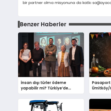
bir partner olma misyonuna da katkı sağlayaca
Benzer Haberler
İnsan dışı türler ödeme
Pasaport
yapabilir mi? Türkiye’de
Ümitköy/
“Türler Arası Para” tartışmaya
Açıldı!
açılıyor