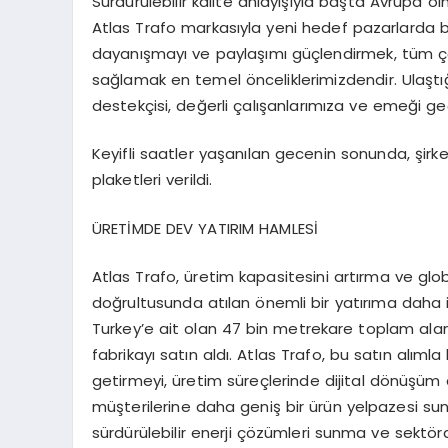
Sürdürülebilir kalite anlayışıyla başta Avrupa o
Atlas Trafo markasıyla yeni hedef pazarlarda 
dayanışmayı ve paylaşımı güçlendirmek, tüm çalı
sağlamak en temel önceliklerimizdendir. Ulaştı
destekçisi, değerli çalışanlarımıza ve emeği g
Keyifli saatler yaşanılan gecenin sonunda, şirk
plaketleri verildi.
ÜRETİMDE DEV YATIRIM HAMLESİ
Atlas Trafo, üretim kapasitesini artırma ve g
doğrultusunda atılan önemli bir yatırıma daha
Turkey’e ait olan 47 bin metrekare toplam alan
fabrikayı satın aldı. Atlas Trafo, bu satın alıml
getirmeyi, üretim süreçlerinde dijital dönüşüm 
müşterilerine daha geniş bir ürün yelpazesi su
sürdürülebilir enerji çözümleri sunma ve sektörde