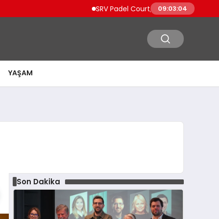
SRV Padel Court, Türkiye’den Dünyaya Uzan
09:03:05
YAŞAM
Son Dakika