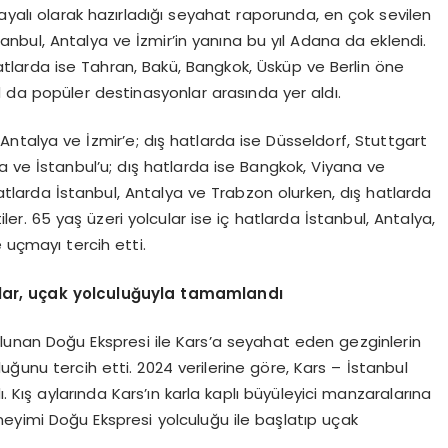
dayalı olarak hazırladığı seyahat raporunda, en çok sevilen
tanbul, Antalya ve İzmir’in yanına bu yıl Adana da eklendi.
atlarda ise Tahran, Bakü, Bangkok, Üsküp ve Berlin öne
d da popüler destinasyonlar arasında yer aldı.
 Antalya ve İzmir’e; dış hatlarda ise Düsseldorf, Stuttgart
lya ve İstanbul’u; dış hatlarda ise Bangkok, Viyana ve
 hatlarda İstanbul, Antalya ve Trabzon olurken, dış hatlarda
er. 65 yaş üzeri yolcular ise iç hatlarda İstanbul, Antalya,
 uçmayı tercih etti.
lar, uçak yolculuğuyla tamamlandı
bulunan Doğu Ekspresi ile Kars’a seyahat eden gezginlerin
ğunu tercih etti. 2024 verilerine göre, Kars – İstanbul
Kış aylarında Kars’ın karla kaplı büyüleyici manzaralarına
neyimi Doğu Ekspresi yolculuğu ile başlatıp uçak