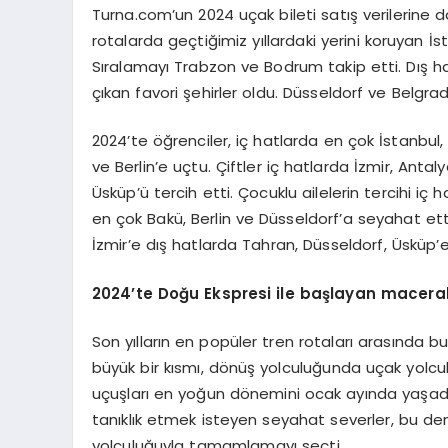
Turna.com’un 2024 uçak bileti satış verilerine 
rotalarda geçtiğimiz yıllardaki yerini koruyan İs
Sıralamayı Trabzon ve Bodrum takip etti. Dış h
çıkan favori şehirler oldu. Düsseldorf ve Belgra
2024’te öğrenciler, iç hatlarda en çok İstanbul,
ve Berlin’e uçtu. Çiftler iç hatlarda İzmir, Anta
Üsküp’ü tercih etti. Çocuklu ailelerin tercihi iç
en çok Bakü, Berlin ve Düsseldorf’a seyahat ettil
İzmir’e dış hatlarda Tahran, Düsseldorf, Üsküp’e
2024
’
te Doğu Ekspresi ile başlayan macera
Son yılların en popüler tren rotaları arasında 
büyük bir kısmı, dönüş yolculuğunda uçak yolculu
uçuşları en yoğun dönemini ocak ayında yaşadı. 
tanıklık etmek isteyen seyahat severler, bu de
yolculuğuyla tamamlamayı seçti.