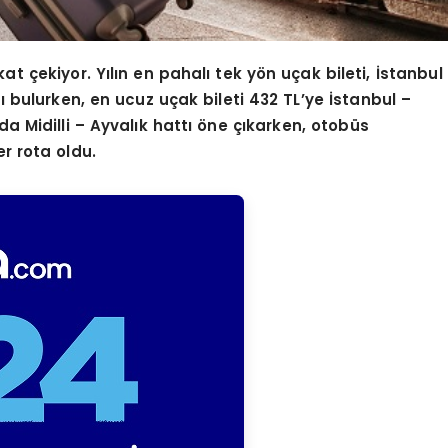
kat çekiyor. Yılın en pahalı tek y
ö
n uçak bileti, İstanbul
cı bulurken, en ucuz uçak bileti 432 TL
’
ye İstanbul –
da Midilli – Ayval
ı
k hatt
ı öne çıkarken, otobüs
r rota oldu.