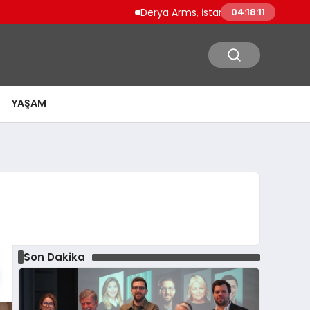
Derya Arms, İstanbul Prohunt 2026’da yeni nes
04:18:13
YAŞAM
Son Dakika