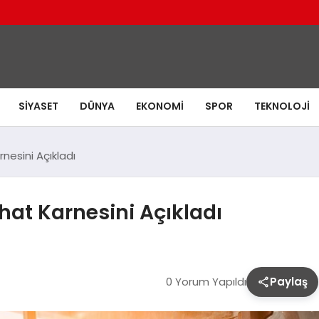
SIYASET
DÜNYA
EKONOMI
SPOR
TEKNOLOJI
esini Açıkladı
at Karnesini Açıkladı
0 Yorum Yapıldı
Paylaş