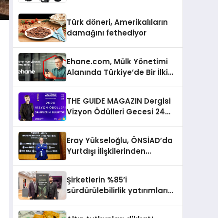
Türk döneri, Amerikalıların
damağını fethediyor
Ehane.com, Mülk Yönetimi
Alanında Türkiye’de Bir İlki
Gerçekleştirmek İçin
Yayında
THE GUIDE MAGAZIN Dergisi
Vizyon Ödülleri Gecesi 24
Aralık’ta
Eray Yükseloğlu, ÖNSİAD’da
Yurtdışı İlişkilerinden
Sorumlu Genel Başkan
Yardımcısı Oldu
Şirketlerin %85’i
sürdürülebilirlik yatırımlarını
artırdı