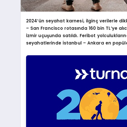
2024
’ün seyahat karnesi, ilginç verilerle dik
– San Francisco rotasında 160 bin TL
’
ye alı
İzmir uçuşunda satıldı. Feribot yolculukları
n
seyahatlerinde İstanbul – Ankara en popüle