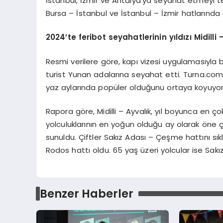
İstanbul, İzmir ve Antalya’ya seyahat etmeyi terc
Bursa – İstanbul ve İstanbul – İzmir hatlarında
2024
’
te feribot seyahatlerinin yıldızı
Midilli
Resmi verilere göre, kapı vizesi uygulamasıyla 
turist Yunan adalarına seyahat etti. Turna.com’
yaz aylarında popüler olduğunu ortaya koyuyor
Rapora göre, Midilli – Ayvalık, yıl boyunca en ço
yolculuklarının en yoğun olduğu ay olarak öne çı
sunuldu. Çiftler Sakız Adası – Çeşme hattını sıkl
Rodos hattı oldu. 65 yaş üzeri yolcular ise Sakı
Benzer Haberler