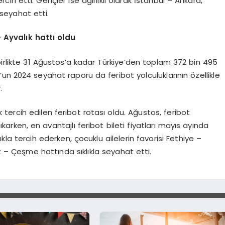
ih etti. Gençler ise ağırlıklı olarak İstanbul – Ankara,
 seyahat etti.
 – Ayval
ı
k hatt
ı oldu
birlikte 31 Ağustos’a kadar Türkiye’den toplam 372 bin 495
un 2024 seyahat raporu da feribot yolculuklarının özellikle
.
k tercih edilen feribot rotası oldu. Ağustos, feribot
karken, en avantajlı feribot bileti fiyatları mayıs ayında
ıkla tercih ederken, çocuklu ailelerin favorisi Fethiye –
z – Çeşme hattında sıklıkla seyahat etti.