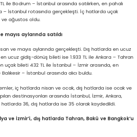
 TL ile Bodrum – İstanbul arasında satılırken, en pahalı
ara – İstanbul rotasında gerçekleşti. İç hatlarda uçak
 ve ağustos oldu.
ve mayıs aylarında satıldı
nisan ve mayıs aylarında gerçekleşti. Dış hatlarda en ucuz
, en ucuz gidiş-dönüş bileti ise 1.933 TL ile Ankara – Tahran
n uçak bileti 432 TL ile İstanbul – İzmir arasında, en
 Balıkesir – İstanbul arasında alıcı buldu.
emler, iç hatlarda nisan ve ocak, dış hatlarda ise ocak ve
yapılan destinasyonları arasında İstanbul, İzmir, Ankara,
hatlarda 36, dış hatlarda ise 35 olarak kaydedildi.
lya ve İzmir
’
i, d
ış hatlarda Tahran, Bakü
ve Bangkok
’
u