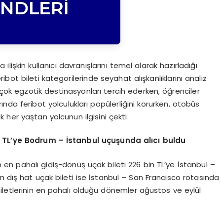
lişkin kullanıcı davranışlarını temel alarak hazırladığı
bot bileti kategorilerinde seyahat alışkanlıklarını analiz
çok egzotik destinasyonları tercih ederken, öğrenciler
larında feribot yolculukları popülerliğini korurken, otobüs
 her yaştan yolcunun ilgisini çekti.
n TL’ye Bodrum – İstanbul uçuşunda alıcı buldu
en pahalı gidiş-dönüş uçak bileti 226 bin TL’ye İstanbul –
n dış hat uçak bileti ise İstanbul – San Francisco rotasında
biletlerinin en pahalı olduğu dönemler ağustos ve eylül