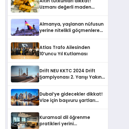
Altın tutkunları dikkat!
Uzmanı değerli maden
yatırımcılarını uyardı!
Almanya, yaşlanan nüfusun
yerine nitelikli göçmenlere
kapılarını açıyor
Atlas Trafo Ailesinden
10’uncu Yıl Kutlaması
Drift NEU KKTC 2024 Drift
Şampiyonası 2. Yarışı Yakın
Doğu Kampüsünde
Gerçekleştirildi
Dubai’ye gidecekler dikkat!
Vize için başvuru şartları
değişti
Kuramsal dil öğrenme
pratikleri yerini