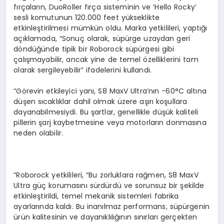
fırçaların, DuoRoller fırça sisteminin ve ‘Hello Rocky’
sesli komutunun 120.000 feet yükseklikte
etkinleştirilmesi mümkün oldu. Marka yetkilileri, yaptığı
açıklamada, “Sonuç olarak, süpürge uzaydan geri
döndüğünde tipik bir Roborock süpürgesi gibi
çalışmayabilir, ancak yine de temel özelliklerini tam
olarak sergileyebilir” ifadelerini kullandı.
“Görevin etkileyici yanı, S8 MaxV Ultra’nın -60°C altına
düşen sıcaklıklar dahil olmak üzere aşırı koşullara
dayanabilmesiydi. Bu şartlar, genellikle düşük kaliteli
pillerin şarj kaybetmesine veya motorların donmasına
neden olabilir.
“Roborock yetkilileri, “Bu zorluklara rağmen, S8 MaxV
Ultra güç korumasını sürdürdü ve sorunsuz bir şekilde
etkinleştirildi, temel mekanik sistemleri fabrika
ayarlarında kaldı. Bu inanılmaz performans, süpürgenin
ürün kalitesinin ve dayanıklılığının sınırları gerçekten