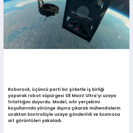
YAŞAM
Roborock, üçüncü parti bir şirketle iş birliği
yaparak
robot
süpürgesi S8 MaxV Ultra’yı uzaya
fırlattığını duyurdu. Model, sıfır yerçekimi
koşullarında y
ö
rü
nge d
ışına çıkarak mühendislerin
uzaktan kontrolüyle uzaya g
ö
nderildi ve kozmosa
ait g
ö
rüntüleri yakaladı.