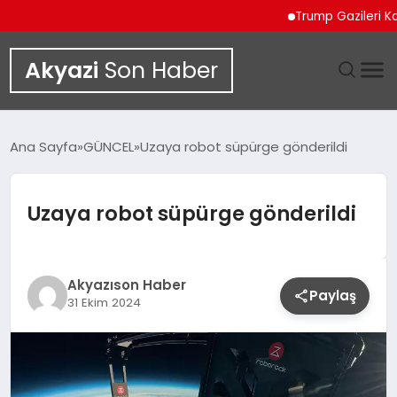
Trump Gazileri Kamyo
Akyazi
Son Haber
GÜNDEM
Ana Sayfa
GÜNCEL
Uzaya robot süpürge gönderildi
SIYASET
Uzaya robot süpürge gönderildi
DÜNYA
EKONOMI
Akyazıson Haber
Paylaş
31 Ekim 2024
SPOR
TEKNOLOJI