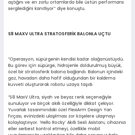
aştığını ve en zorlu ortamlarda bile üstün performans
sergilediğini kanıtlıyor” diye konuştu.
S8 MAXV ULTRA STRATOSFER
İK BALONLA UÇTU
“Operasyon, süpürgenin kendisi kadar olağanüstüydü.
Bu görev için süpürge, hidrojenle doldurulmuş büyük,
özel bir stratosferik balona bağlandı. Balonun içindeki
gaz, havadan daha hafif olduğundan bir kaldırma
kuvveti oluşturarak robotu uzaya taşıdı.
“S8 MaxV Ultra, siyah ve beyaz renk seçeneğiyle
sunuluyor ve birçok akıllı özelliğiyle dikkat çekiyor.
Yuvarlak tasarımındaki özel FlexiArm Design Yan
Fırçası, evinizdeki ulaşılması zor köşelere ulaşmayı
kolaylaştırıyor. ‘Hello Rocky’ Akıllı Sesli Asistanı, cihazınızı
eller serbest kontrol etmeyi, özellikle mobil