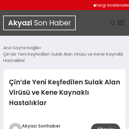
Vergi İncelemeleri Ön
Akyazi
Son Haber
GÜNDEM
Ana Sayfa
Sağlık
Çin’de Yeni Keşfedilen Sulak Alan Virüsü ve Kene Kaynaklı
SIYASET
Hastalıklar
DÜNYA
Çin’de Yeni Keşfedilen Sulak Alan
EKONOMI
Virüsü ve Kene Kaynaklı
Hastalıklar
SPOR
TEKNOLOJI
Akyazı Sonhaber