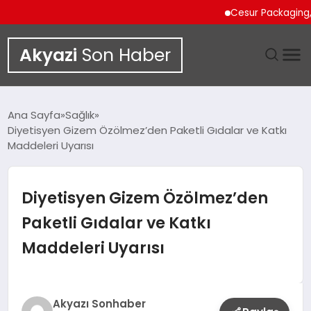
Cesur Packaging, Mısı
Akyazi
Son Haber
GÜNDEM
Ana Sayfa
Sağlık
Diyetisyen Gizem Özölmez’den Paketli Gıdalar ve Katkı
SIYASET
Maddeleri Uyarısı
DÜNYA
Diyetisyen Gizem Özölmez’den
EKONOMI
Paketli Gıdalar ve Katkı
Maddeleri Uyarısı
SPOR
TEKNOLOJI
Akyazı Sonhaber