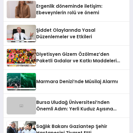
Ergenlik döneminde iletişim:
Ebeveynlerin rolü ve önemi
Şiddet Olaylarında Yasal
Düzenlemeler ve Etkileri
Diyetisyen Gizem Özölmez’den
Paketli Gıdalar ve Katkı Maddeleri
Uyarısı
Marmara Denizi’nde Müsilaj Alarmı
Bursa Uludağ Üniversitesi’nden
Önemli Adım: Yerli Kuduz Aşısına
Doğru
Sağlık Bakanı Gaziantep Şehir
Hastanesini Ziyaret Etti